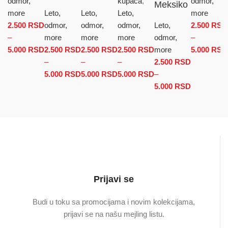
odmor,
kupaca
,
odmor,
Meksiko
more
Leto,
Leto,
Leto,
more
2.500
RSD
odmor,
odmor,
odmor,
Leto,
2.500
RSD
–
more
more
more
odmor,
–
5.000
RSD
Raspon cena: od 2.500 RSD do 5.000 RSD
2.500
RSD
2.500
RSD
2.500
RSD
more
5.000
RSD
–
–
–
2.500
RSD
5.000
RSD
Raspon cena: od 2.500 RSD do
5.000
RSD
Raspon cena: od 2.500 RSD
5.000
RSD
Raspon cena: od
–
5.000 RSD
do 5.000 RSD
2.500 RSD do
5.000
RSD
Raspon
5.000 RSD
cena: od
2.500 RSD
do
5.000 RSD
Prijavi se
Budi u toku sa promocijama i novim kolekcijama,
prijavi se na našu mejling listu.