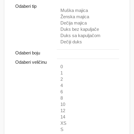
Odaberi tip
Muška majica
Ženska majica
Dečija majica
Duks bez kapuljače
Duks sa kapuljačom
Dečiji duks
Odaberi boju
Odaberi veličinu
0
1
2
4
6
8
10
12
14
XS
S