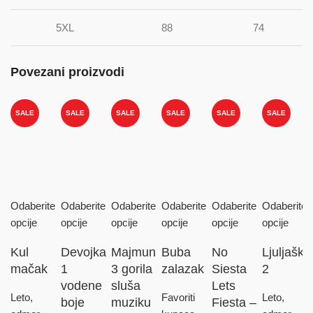
5XL
88
74
Povezani proizvodi
SALE
SALE
SALE
SALE
SALE
SALE
Odaberite
Odaberite
Odaberite
Odaberite
Odaberite
Odaberite
opcije
opcije
opcije
opcije
opcije
opcije
Kul
Devojka
Majmun
Buba
No
Ljuljaška
mačak
1
3 gorila
zalazak
Siesta
2
vodene
sluša
Lets
Leto,
Favoriti
Leto,
boje
muziku
Fiesta –