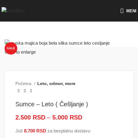
Besplatna dostava za porudžbine preko
MENI
SALE
Click to enlarge
Početna
Leto, odmor, more
Sumce – Leto ( Češljanje )
2.500
RSD
–
5.000
RSD
Raspon cena: od
2.500 RSD do
Još
8.700
RSD
za besplatnu dostavu
5.000 RSD