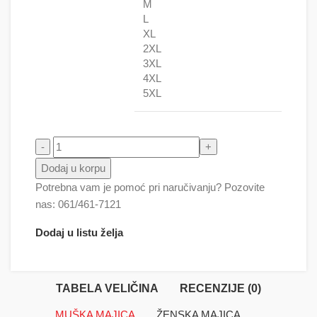
M
L
XL
2XL
3XL
4XL
5XL
Sumce - Leto ( Češljanje ) količina
Dodaj u korpu
Potrebna vam je pomoć pri naručivanju? Pozovite
nas: 061/461-7121
Dodaj u listu želja
TABELA VELIČINA
RECENZIJE (0)
MUŠKA MAJICA
ŽENSKA MAJICA