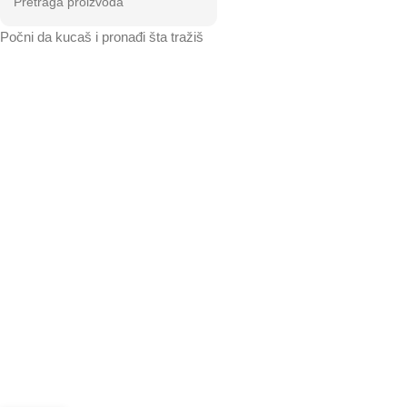
Počni da kucaš i pronađi šta tražiš