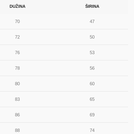
DUŽINA
ŠIRINA
70
47
72
50
76
53
78
56
80
60
83
65
86
69
88
74