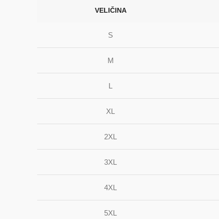
VELIČINA
S
M
L
XL
2XL
3XL
4XL
5XL