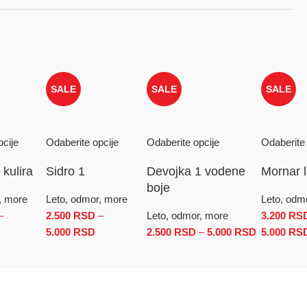
SALE
SALE
SALE
pcije
Odaberite opcije
Odaberite opcije
Odaberite 
kulira
Sidro 1
Devojka 1 vodene
Mornar 
boje
, more
Leto, odmor, more
Leto, odm
–
2.500
RSD
–
Leto, odmor, more
3.200
RS
0 RSD do 5.000 RSD
Raspon cena: od 3.200 RSD do 5.000 RSD
5.000
RSD
Raspon cena: od 2.500 RSD do 5.000 RSD
2.500
RSD
–
5.000
RSD
Raspon cen
5.000
RS