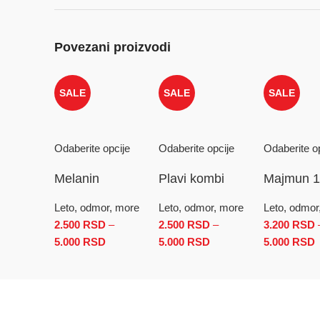
Povezani proizvodi
SALE
SALE
SALE
Odaberite opcije
Odaberite opcije
Odaberite o
Melanin
Plavi kombi
Majmun 1 
Leto, odmor, more
Leto, odmor, more
Leto, odmor
2.500
RSD
–
2.500
RSD
–
3.200
RSD
5.000
RSD
Raspon cena: od 2.500 RSD do 5.000 RSD
5.000
RSD
Raspon cena: od 2.50
5.000
RSD