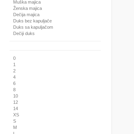
Muška majica
Ženska majica
Dečija majica
Duks bez kapuljače
Duks sa kapuljačom
Dečiji duks
0
1
2
4
6
8
10
12
14
XS
S
M
L