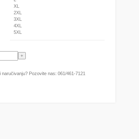
XL
2XL
3XL
4XL
5XL
 naručivanju? Pozovite nas: 061/461-7121