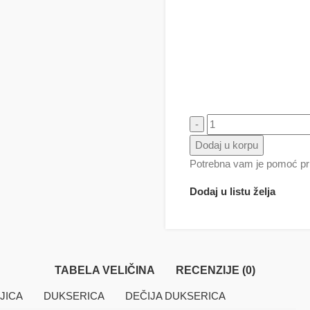
Gusar 1 lobanja količina
Dodaj u korpu
Potrebna vam je pomoć pri
Dodaj u listu želja
TABELA VELIČINA
RECENZIJE (0)
JICA
DUKSERICA
DEČIJA DUKSERICA