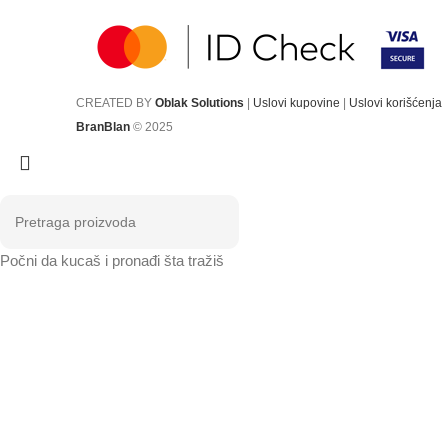
CREATED BY
Oblak Solutions
|
Uslovi kupovine
|
Uslovi korišćenja
BranBlan
© 2025
Počni da kucaš i pronađi šta tražiš