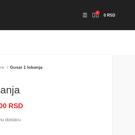
0
0
RSD
ore
Gusar 1 lobanja
banja
000
RSD
Raspon cena: od 2.500 RSD
do 5.000 RSD
nu dostavu