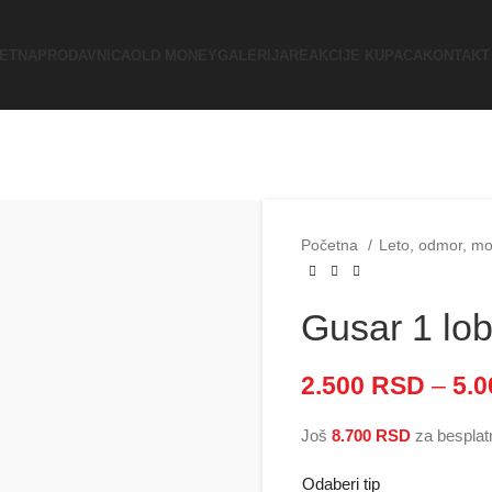
ETNA
PRODAVNICA
OLD MONEY
GALERIJA
REAKCIJE KUPACA
KONTAKT
Početna
Leto, odmor, m
Gusar 1 lo
2.500
RSD
–
5.
Još
8.700
RSD
za besplat
Odaberi tip