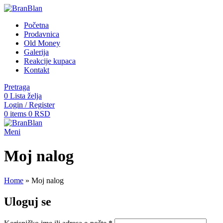
Početna
Prodavnica
Old Money
Galerija
Reakcije kupaca
Kontakt
Pretraga
0
Lista želja
Login / Register
0
items
0
RSD
Meni
Moj nalog
Home
»
Moj nalog
Uloguj se