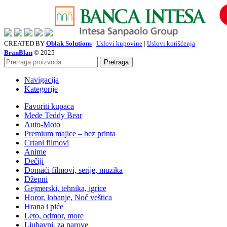
CREATED BY
Oblak Solutions
|
Uslovi kupovine
|
Uslovi korišćenja
BranBlan
© 2025
Pretraga
Navigacija
Kategorije
Favoriti kupaca
Mede Teddy Bear
Auto-Moto
Premium majice – bez printa
Crtani filmovi
Anime
Dečiji
Domaći filmovi, serije, muzika
Džepni
Gejmerski, tehnika, igrice
Horor, lobanje, Noć veštica
Hrana i piće
Leto, odmor, more
Ljubavni, za parove