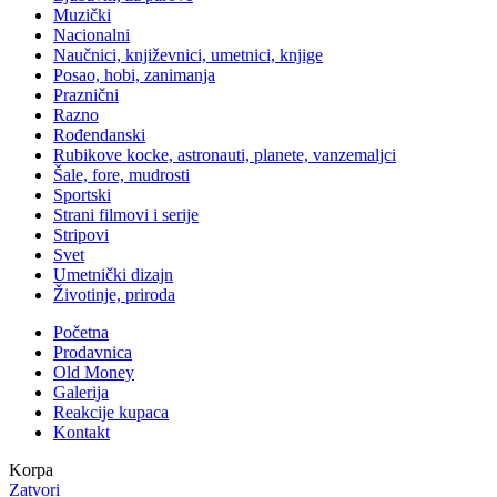
Muzički
Nacionalni
Naučnici, književnici, umetnici, knjige
Posao, hobi, zanimanja
Praznični
Razno
Rođendanski
Rubikove kocke, astronauti, planete, vanzemaljci
Šale, fore, mudrosti
Sportski
Strani filmovi i serije
Stripovi
Svet
Umetnički dizajn
Životinje, priroda
Početna
Prodavnica
Old Money
Galerija
Reakcije kupaca
Kontakt
Korpa
Zatvori