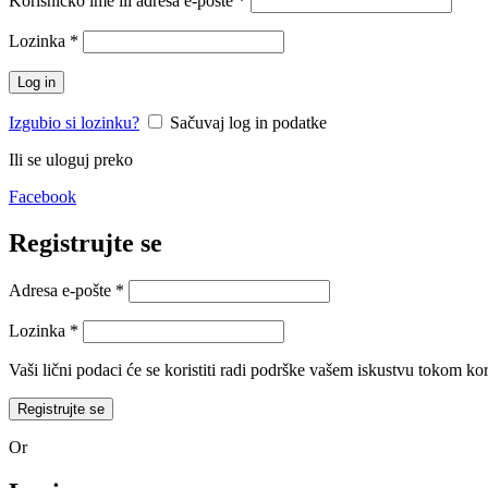
Korisničko ime ili adresa e-pošte
*
Lozinka
*
Log in
Izgubio si lozinku?
Sačuvaj log in podatke
Ili se uloguj preko
Facebook
Registrujte se
Adresa e-pošte
*
Lozinka
*
Vaši lični podaci će se koristiti radi podrške vašem iskustvu tokom k
Registrujte se
Or