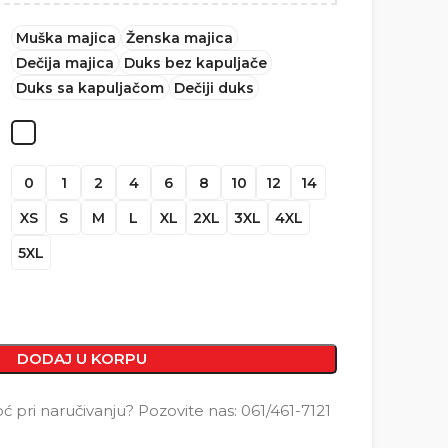
Muška majica
Ženska majica
Dečija majica
Duks bez kapuljače
Duks sa kapuljačom
Dečiji duks
0
1
2
4
6
8
10
12
14
XS
S
M
L
XL
2XL
3XL
4XL
5XL
DODAJ U KORPU
pri naručivanju? Pozovite nas: 061/461-7121