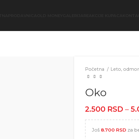
TNA
PRODAVNICA
OLD MONEY
GALERIJA
REAKCIJE KUPACA
KONTA
Početna
Leto, odmo
Oko
2.500
RSD
–
5
Još
8.700
RSD
za b