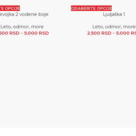
E OPCIJE
ODABERITE OPCIJE
evojka 2 vodene boje
Ljuljaška 1
SALE
Leto, odmor, more
Leto, odmor, more
3.200 RSD do 5.000 RSD
.500
RSD
–
5.000
RSD
Raspon cena: od 2.500 RSD do 5.000
2.500
RSD
–
5.000
R