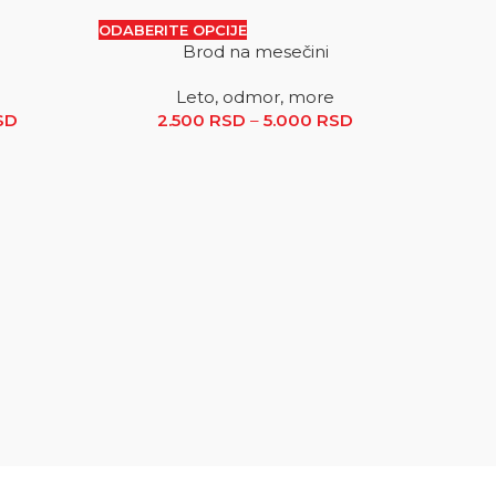
ODABERITE OPCIJE
Brod na mesečini
SALE
SALE
Leto, odmor, more
 RSD
SD
Raspon cena: od 2.500 RSD do 5.000 RSD
2.500
RSD
–
5.000
RSD
Raspon
cena: od
2.500 RSD
do
5.000 RSD
ODABER