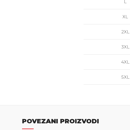
L
XL
2XL
3XL
4XL
5XL
POVEZANI PROIZVODI