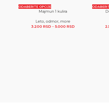
ODABERITE OPCIJE
ODABERIT
Majmun 1 kulira
D
SALE
SALE
Leto, odmor, more
3.200
RSD
–
5.000
RSD
Raspon cena: od 
2