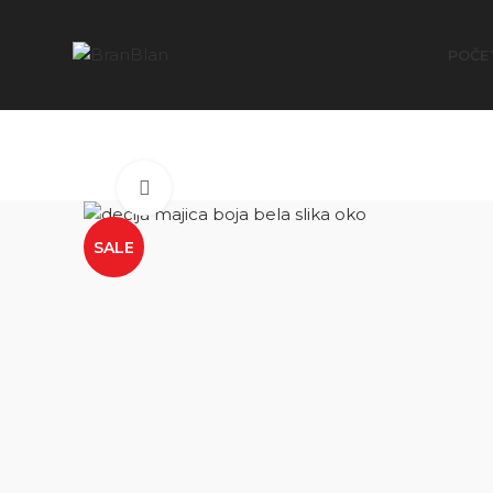
Besplatna dostava za porudžbine preko
POČE
Click to enlarge
SALE