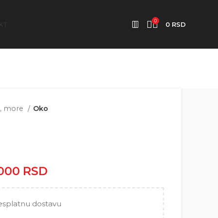
0
KT
0
RSD
r, more
Oko
.000
RSD
Raspon cena: od
2.500 RSD do 5.000 RSD
esplatnu dostavu