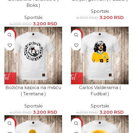
Boks )
Sportski
Sportski
3.200
Originalna
RSD
Tr
4.200
RSD
3.200
Originalna
RSD
Trenutna
cena je bila:
ce
4.200
RSD
cena je bila:
cena je:
4.200 RSD.
3.2
SALE
SALE
4.200 RSD.
3.200 RSD.
Božićna kapica na mišiću
Carlos Valderama (
( Teretana )
Fudbal )
Sportski
Sportski
3.200
Originalna
RSD
Trenutna
3.200
Originalna
RSD
Tr
4.200
RSD
4.200
RSD
cena je bila:
cena je:
cena je bila:
ce
SALE
SALE
4.200 RSD.
3.200 RSD.
4.200 RSD.
3.2