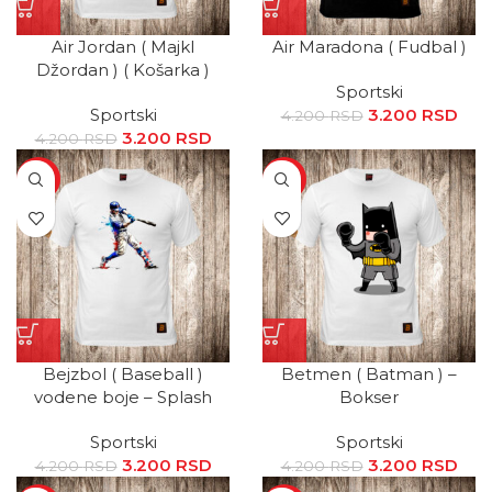
Air Jordan ( Majkl
Air Maradona ( Fudbal )
Džordan ) ( Košarka )
Sportski
Sportski
3.200
Originalna
RSD
Tr
4.200
RSD
3.200
Originalna
RSD
Trenutna
cena je bila:
ce
4.200
RSD
cena je bila:
cena je:
4.200 RSD.
3.2
SALE
SALE
4.200 RSD.
3.200 RSD.
Bejzbol ( Baseball )
Betmen ( Batman ) –
vodene boje – Splash
Bokser
Sportski
Sportski
3.200
Originalna
RSD
Trenutna
3.200
Originalna
RSD
Tr
4.200
RSD
4.200
RSD
cena je bila:
cena je:
cena je bila:
ce