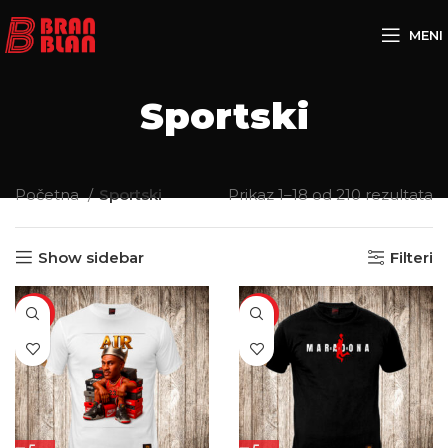
Besplatna dostava za porudžbine preko
MENI
Sportski
Početna
Sportski
Prikaz 1–18 od 210 rezultata
Show sidebar
Filteri
SALE
SALE