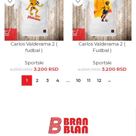
Carlos Valderama 2 (
Carlos Valderama 2 (
fudbal )
Fudbal )
Sportski
Sportski
3.200
Originalna
RSD
Trenutna
3.200
Originalna
RSD
Tr
4.200
RSD
4.200
RSD
cena je bila:
cena je:
cena je bila:
ce
1
2
3
4
…
10
11
12
→
4.200 RSD.
3.200 RSD.
4.200 RSD.
3.2