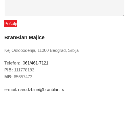
Pošalji
BranBlan Majice
Kej Oslobođenja, 11000 Beograd, Srbija
Telefon:
061/461-7121
PIB:
111778193
MB:
65657473
e-mail:
narudzbine@branblan.rs