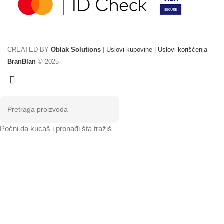
CREATED BY
Oblak Solutions
|
Uslovi kupovine
|
Uslovi korišćenja
BranBlan
© 2025
Počni da kucaš i pronađi šta tražiš