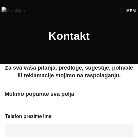
Besplatna dostava za porudžbine preko
MENI
Kontakt
Za sva vaša pitanja, predloge, sugestije, pohvale
ili reklamacije stojimo na raspolaganju.
Molimo popunite sva polja
Telefon prezime Ime