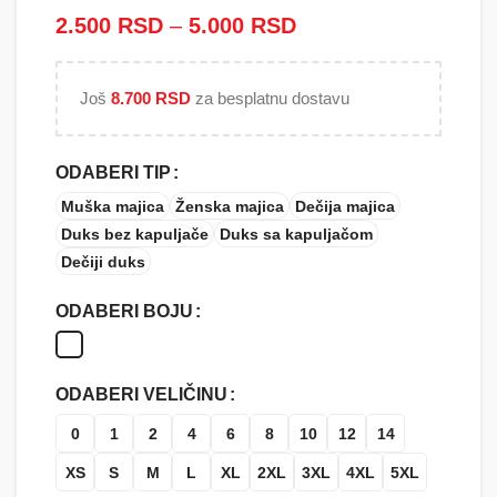
2.500
RSD
–
5.000
RSD
Raspon cena: od
2.500 RSD do
5.000 RSD
Još
8.700
RSD
za besplatnu dostavu
ODABERI TIP
Muška majica
Ženska majica
Dečija majica
Duks bez kapuljače
Duks sa kapuljačom
Dečiji duks
ODABERI BOJU
ODABERI VELIČINU
0
1
2
4
6
8
10
12
14
XS
S
M
L
XL
2XL
3XL
4XL
5XL