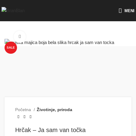
Besplatna dostava za porudžbine preko
MENI
Click to enlarge
SALE
Početna
Životinje, priroda
Hrčak – Ja sam van točka