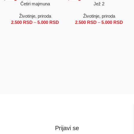
SALE
SALE
Četiri majmuna
Jež 2
Životinje, priroda
Životinje, priroda
2.500
RSD
–
5.000
RSD
Raspon cena: od 2.500 RSD do
2.500
RSD
–
5.000
RSD
Ras
5.000 RSD
cena
2.50
d
5.00
Prijavi se