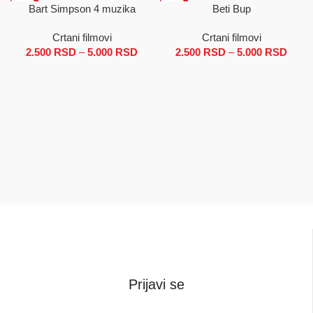
SALE
SALE
Bart Simpson 4 muzika
Beti Bup
Crtani filmovi
Crtani filmovi
2.500
RSD
–
5.000
RSD
Raspon cena: od 2.500 RSD do
2.500
RSD
–
5.000
RSD
Ras
5.000 RSD
cena
2.50
d
5.00
Prijavi se