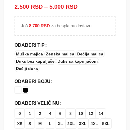
2.500
RSD
–
5.000
RSD
Raspon cena: od
2.500 RSD do
5.000 RSD
Još
8.700
RSD
za besplatnu dostavu
ODABERI TIP
Muška majica
Ženska majica
Dečija majica
Duks bez kapuljače
Duks sa kapuljačom
Dečiji duks
ODABERI BOJU
ODABERI VELIČINU
0
1
2
4
6
8
10
12
14
XS
S
M
L
XL
2XL
3XL
4XL
5XL