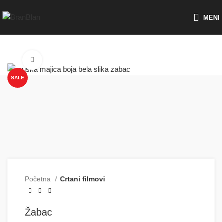
Besplatna dostava za porudžbine preko
MENI
Click to enlarge
SALE
Početna
Crtani filmovi
Žabac