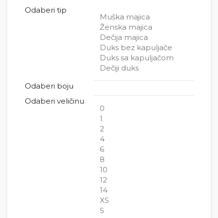
Odaberi tip
Muška majica
Ženska majica
Dečija majica
Duks bez kapuljače
Duks sa kapuljačom
Dečiji duks
Odaberi boju
Odaberi veličinu
0
1
2
4
6
8
10
12
14
XS
S