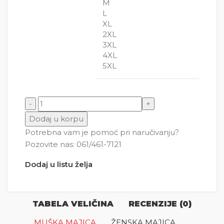
M
L
XL
2XL
3XL
4XL
5XL
Bananamen količina
Dodaj u korpu
Potrebna vam je pomoć pri naručivanju?
Pozovite nas: 061/461-7121
Dodaj u listu želja
TABELA VELIČINA
RECENZIJE (0)
MUŠKA MAJICA
ŽENSKA MAJICA