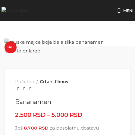
Besplatna dostava za porudžbine preko
MENI
SALE
Click to enlarge
Početna
Crtani filmovi
Bananamen
2.500
RSD
–
5.000
RSD
Raspon cena: od
2.500 RSD do
Još
8.700
RSD
za besplatnu dostavu
5.000 RSD