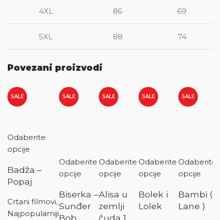
4XL
86
69
5XL
88
74
Povezani proizvodi
SALE
SALE
SALE
SALE
SALE
Odaberite
opcije
Odaberite
Odaberite
Odaberite
Odaberite
Badža –
opcije
opcije
opcije
opcije
Popaj
Biserka –
Alisa u
Bolek i
Bambi (
Crtani filmovi
,
Sunđer
zemlji
Lolek
Lane )
Najpopularniji
Bob
čuda 1