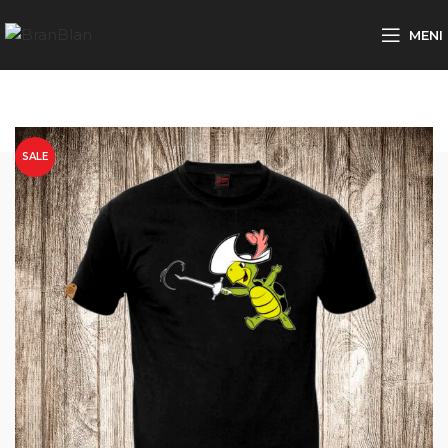
Besplatna dostava za porudžbine preko
MENI
SALE