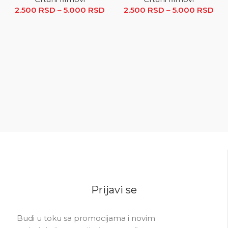
2.500
RSD
–
5.000
RSD
Raspon cena: od 2.500 RSD
2.500
RSD
–
5.000
RSD
R
do 5.000 RSD
ce
2.5
5.0
Prijavi se
Budi u toku sa promocijama i novim