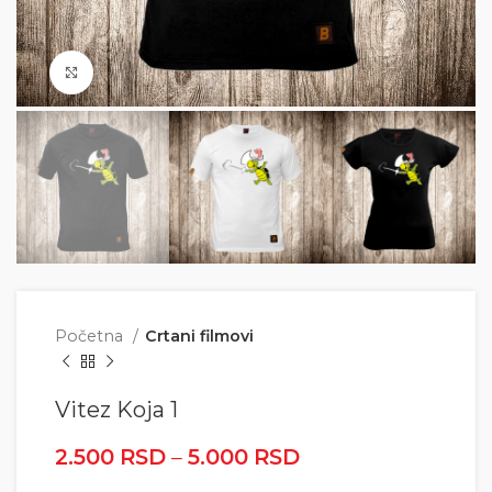
Click to enlarge
Početna
Crtani filmovi
Vitez Koja 1
2.500
RSD
–
5.000
RSD
Raspon cena: od
2.500 RSD do