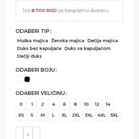
5.000 RSD
Još
8.700
RSD
za besplatnu dostavu
ODABERI TIP
Muška majica
Ženska majica
Dečija majica
Duks bez kapuljače
Duks sa kapuljačom
Dečiji duks
ODABERI BOJU
ODABERI VELIČINU
0
1
2
4
6
8
10
12
14
XS
S
M
L
XL
2XL
3XL
4XL
5XL