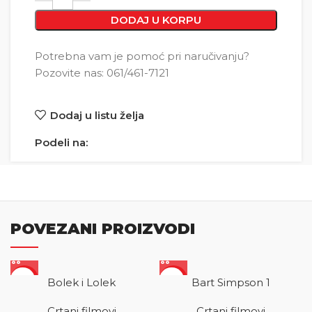
DODAJ U KORPU
Potrebna vam je pomoć pri naručivanju?
Pozovite nas: 061/461-7121
Dodaj u listu želja
Podeli na:
POVEZANI PROIZVODI
SALE
SALE
Bolek i Lolek
Bart Simpson 1
Crtani filmovi
Crtani filmovi