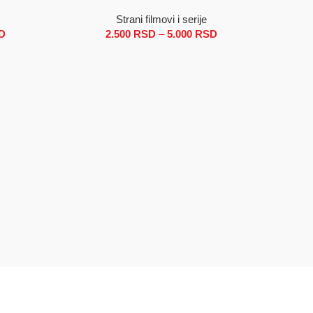
Strani filmovi i serije
D
Raspon cena: od 2.500 RSD do 5.000 RSD
2.500
RSD
–
5.000
RSD
Raspon
cena: od
2.500 RSD
do
5.000 RSD
ODABERI