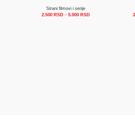
Strani filmovi i serije
2.500
RSD
–
5.000
RSD
Raspon cena: od 2.50