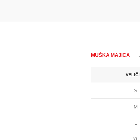
MUŠKA MAJICA
VELIČ
S
M
L
XL