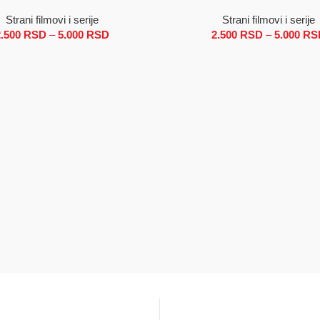
Strani filmovi i serije
Strani filmovi i serije
0 RSD do 5.000 RSD
2.500
RSD
–
5.000
RSD
Raspon cena: od 2.500 RSD do 5.000 RSD
2.500
RSD
–
5.000
RS