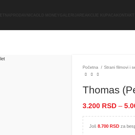
ETNA
PRODAVNICA
OLD MONEY
GALERIJA
REAKCIJE KUPACA
KONTAKT
Početna
Strani filmovi i s
Thomas (Pea
3.200
RSD
–
5.
Još
8.700
RSD
za besp