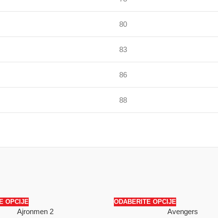
80
83
86
88
E OPCIJE
ODABERITE OPCIJE
Ajronmen 2
Avengers
SALE