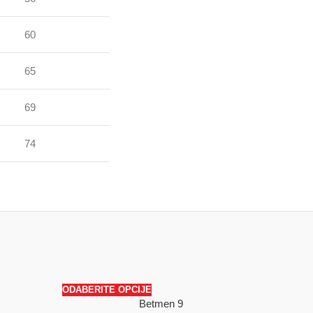
60
65
69
74
ODABERITE OPCIJE
Betmen 9
SALE
SALE