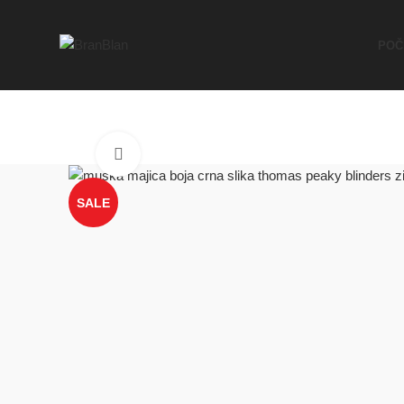
Besplatna dostava za porudžbine preko
POČ
Click to enlarge
SALE