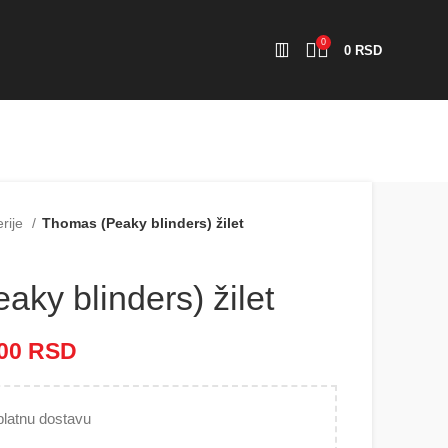
0
0
RSD
erije
Thomas (Peaky blinders) žilet
ky blinders) žilet
000
RSD
Raspon cena: od 3.200 RSD
do 5.000 RSD
latnu dostavu