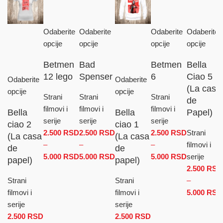
Odaberite
Odaberite
Odaberite
Odaberite
opcije
opcije
opcije
opcije
Betmen
Bad
Betmen
Bella
12 lego
Spenser
6
Ciao 5
Odaberite
Odaberite
(La casa
opcije
opcije
Strani
Strani
Strani
de
filmovi i
filmovi i
filmovi i
Bella
Bella
Papel)
serije
serije
serije
ciao 2
ciao 1
2.500
RSD
2.500
RSD
2.500
RSD
Strani
(La casa
(La casa
–
–
–
filmovi i
de
de
5.000
RSD
Raspon cena: od 2.500 RSD do
5.000
RSD
Raspon cena: od 2.500 RSD
5.000
RSD
Raspon
serije
papel)
papel)
5.000 RSD
do 5.000 RSD
cena: od
2.500
RSD
Strani
Strani
2.500 RSD
–
filmovi i
filmovi i
do
5.000
RSD
serije
serije
5.000 RSD
2.500
RSD
2.500
RSD