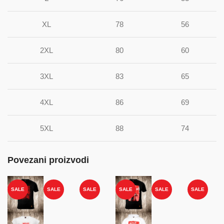
XL
78
56
2XL
80
60
3XL
83
65
4XL
86
69
5XL
88
74
Povezani proizvodi
SALE
SALE
SALE
SALE
SALE
SALE