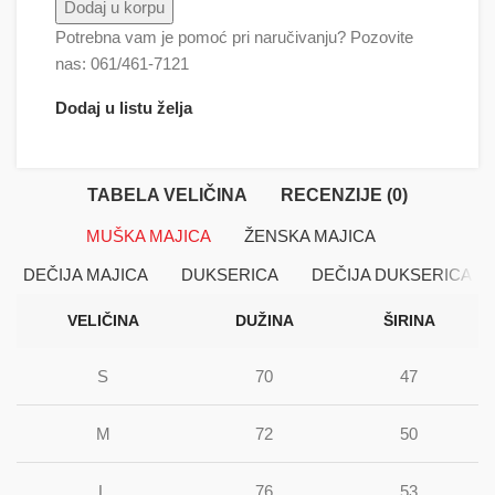
Šerlok upitnik 2 količina
Dodaj u korpu
Potrebna vam je pomoć pri naručivanju? Pozovite
nas: 061/461-7121
Dodaj u listu želja
TABELA VELIČINA
RECENZIJE (0)
MUŠKA MAJICA
ŽENSKA MAJICA
DEČIJA MAJICA
DUKSERICA
DEČIJA DUKSERICA
VELIČINA
DUŽINA
ŠIRINA
S
70
47
M
72
50
L
76
53