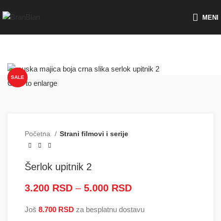
Besplatna dostava za porudžbine preko
MENI
SALE
Click to enlarge
Početna
Strani filmovi i serije
Šerlok upitnik 2
3.200
RSD
–
5.000
RSD
Raspon cena: od
3.200 RSD do
Još
8.700
RSD
za besplatnu dostavu
5.000 RSD