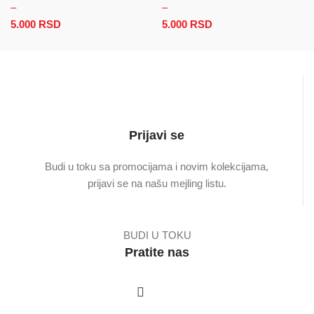
–
–
5.000
RSD
Raspon cena: od 2.500 RSD do 5.000 RSD
5.000
RSD
Raspon cena: od
2.500 RSD do
5.000 RSD
Prijavi se
Budi u toku sa promocijama i novim kolekcijama,
prijavi se na našu mejling listu.
BUDI U TOKU
Pratite nas