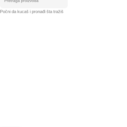
Počni da kucaš i pronađi šta tražiš