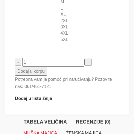
M
L
XL
2XL
3XL
4XL
5XL
Sve i da hoću, NEĆU količina
Dodaj u korpu
Potrebna vam je pomoć pri naručivanju? Pozovite
nas: 061/461-7121
Dodaj u listu želja
TABELA VELIČINA
RECENZIJE (0)
MUŠKA MAJICA
ŽENSKA MAJICA