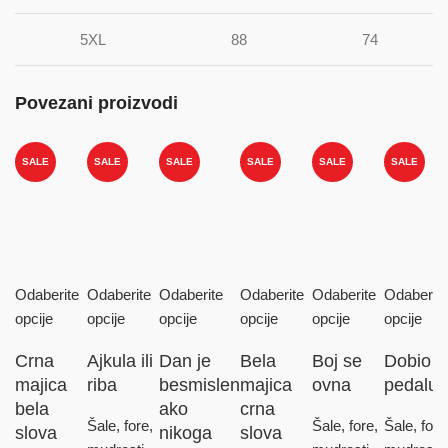
5XL
88
74
Povezani proizvodi
SALE
SALE
SALE
SALE
SALE
SALE
Odaberite
Odaberite
Odaberite
Odaberite
Odaberite
Odaberite
opcije
opcije
opcije
opcije
opcije
opcije
Crna
Ajkula ili
Dan je
Bela
Boj se
Dobio
majica
riba
besmislen
majica
ovna
pedalu
bela
ako
crna
Šale, fore,
Šale, fore,
Šale, fore
slova
nikoga
slova