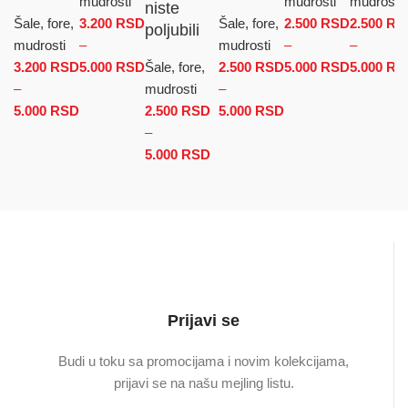
mudrosti
mudrosti
mudrosti
niste
Šale, fore,
3.200
RSD
Šale, fore,
2.500
RSD
2.500
RS
poljubili
mudrosti
–
mudrosti
–
–
3.200
RSD
5.000
RSD
Raspon cena: od 3.200 RSD do
Šale, fore,
2.500
RSD
5.000
RSD
Raspon
5.000
RS
–
5.000 RSD
mudrosti
–
cena: od
5.000
RSD
Raspon cena: od 3.200 RSD do 5.000 RSD
2.500
RSD
5.000
RSD
Raspon cena: od
2.500 RS
–
2.500 RSD do
do
5.000
RSD
Raspon cena: od 2.500 RSD
5.000 RSD
5.000 RS
do 5.000 RSD
Prijavi se
Budi u toku sa promocijama i novim kolekcijama,
prijavi se na našu mejling listu.