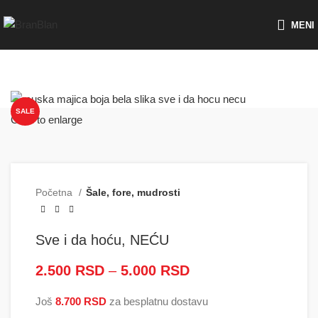
Besplatna dostava za porudžbine preko
MENI
SALE
Click to enlarge
Početna
Šale, fore, mudrosti
Sve i da hoću, NEĆU
2.500
RSD
–
5.000
RSD
Raspon cena: od
2.500 RSD do
Još
8.700
RSD
za besplatnu dostavu
5.000 RSD