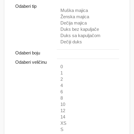
Odaberi tip
Muška majica
Ženska majica
Dečija majica
Duks bez kapuljače
Duks sa kapuljačom
Dečiji duks
Odaberi boju
Odaberi veličinu
0
1
2
4
6
8
10
12
14
XS
S