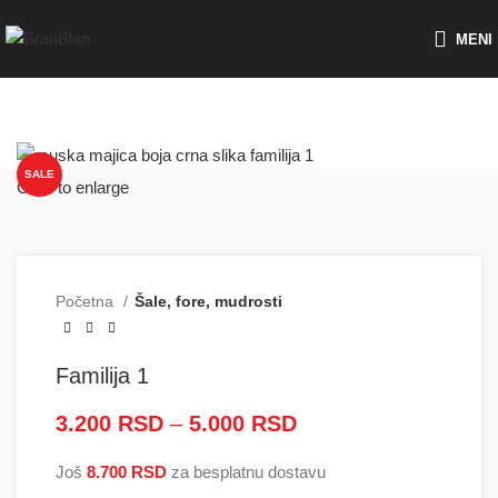
Besplatna dostava za porudžbine preko
MENI
SALE
Click to enlarge
Početna
Šale, fore, mudrosti
Familija 1
3.200
RSD
–
5.000
RSD
Raspon cena: od
3.200 RSD do
Još
8.700
RSD
za besplatnu dostavu
5.000 RSD