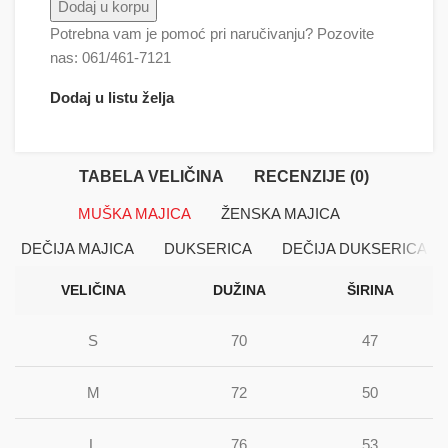
Familija 1 količina
Dodaj u korpu
Potrebna vam je pomoć pri naručivanju? Pozovite
nas: 061/461-7121
Dodaj u listu želja
TABELA VELIČINA
RECENZIJE (0)
MUŠKA MAJICA
ŽENSKA MAJICA
DEČIJA MAJICA
DUKSERICA
DEČIJA DUKSERICA
VELIČINA
DUŽINA
ŠIRINA
S
70
47
M
72
50
L
76
53