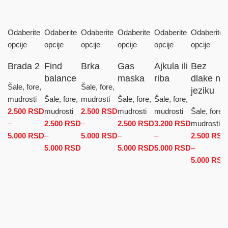
Odaberite
Odaberite
Odaberite
Odaberite
Odaberite
Odaberite
opcije
opcije
opcije
opcije
opcije
opcije
Brada 2
Find
Brka
Gas
Ajkula ili
Bez
balance
maska
riba
dlake na
Šale, fore,
Šale, fore,
jeziku
mudrosti
Šale, fore,
mudrosti
Šale, fore,
Šale, fore,
2.500
RSD
mudrosti
2.500
RSD
mudrosti
mudrosti
Šale, fore,
–
2.500
RSD
–
2.500
RSD
3.200
RSD
mudrosti
5.000
RSD
Raspon cena: od 2.500 RSD do 5.000 RSD
–
5.000
RSD
Raspon cena: od 2.500 RSD
–
–
2.500
RSD
5.000
RSD
Raspon cena: od 2.500 RSD do
do 5.000 RSD
5.000
RSD
Raspon cena: od
5.000
RSD
Raspon
–
5.000 RSD
2.500 RSD do
cena: od
5.000
RSD
5.000 RSD
3.200 RSD
do
5.000 RSD