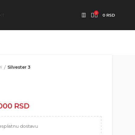
0
KT
0
RSD
vi
Silvester 3
.000
RSD
Raspon cena: od
2.500 RSD do 5.000 RSD
esplatnu dostavu