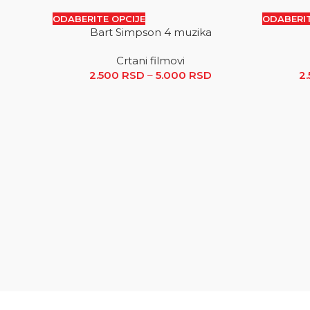
ODABERITE OPCIJE
ODABERIT
Bart Simpson 4 muzika
SALE
SALE
Crtani filmovi
2.500
RSD
–
5.000
RSD
Raspon cena: od 2
2