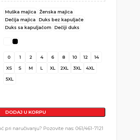
Muška majica
Ženska majica
Dečija majica
Duks bez kapuljače
Duks sa kapuljačom
Dečiji duks
0
1
2
4
6
8
10
12
14
XS
S
M
L
XL
2XL
3XL
4XL
5XL
DODAJ U KORPU
pri naručivanju? Pozovite nas: 061/461-7121