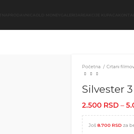
TNA
PRODAVNICA
OLD MONEY
GALERIJA
REAKCIJE KUPACA
KONTA
Početna
Crtani filmo
Silvester 3
2.500
RSD
–
5
Još
8.700
RSD
za b