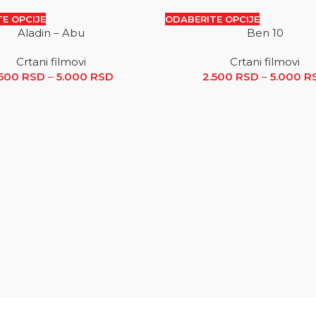
E OPCIJE
ODABERITE OPCIJE
Aladin – Abu
Ben 10
SALE
Crtani filmovi
Crtani filmovi
.500 RSD do 5.000 RSD
.500
RSD
–
5.000
RSD
Raspon cena: od 2.500 RSD do 5.000
2.500
RSD
–
5.000
R