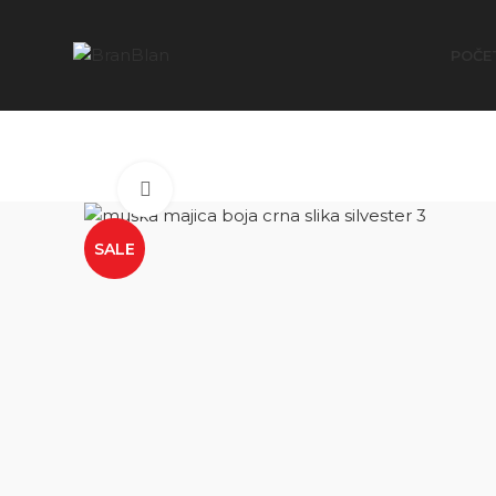
Besplatna dostava za porudžbine preko
POČE
Click to enlarge
SALE