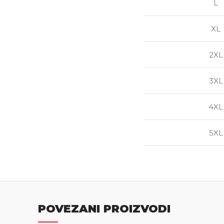
L
XL
2XL
3XL
4XL
5XL
POVEZANI PROIZVODI