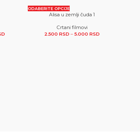
ODABERITE OPCIJE
Alisa u zemlji čuda 1
SALE
SALE
Crtani filmovi
 RSD
SD
Raspon cena: od 2.500 RSD do 5.000 RSD
2.500
RSD
–
5.000
RSD
Raspon
cena: od
2.500 RSD
do
5.000 RSD
ODABER