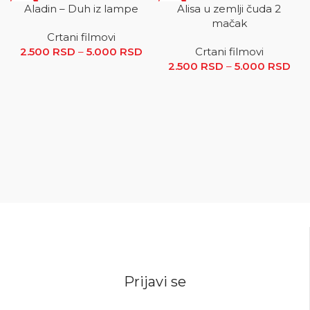
SALE
SALE
Aladin – Duh iz lampe
Alisa u zemlji čuda 2
mačak
Crtani filmovi
2.500
RSD
–
5.000
RSD
Raspon cena: od 2.500 RSD
Crtani filmovi
2.500
do 5.000 RSD
RSD
–
5.000
RSD
R
ce
2.5
5.0
Prijavi se