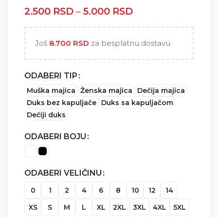
2.500
RSD
–
5.000
RSD
Raspon cena: od
2.500 RSD do
5.000 RSD
Još
8.700
RSD
za besplatnu dostavu
ODABERI TIP
Muška majica
Ženska majica
Dečija majica
Duks bez kapuljače
Duks sa kapuljačom
Dečiji duks
ODABERI BOJU
ODABERI VELIČINU
0
1
2
4
6
8
10
12
14
XS
S
M
L
XL
2XL
3XL
4XL
5XL