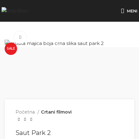
Besplatna dostava za porudžbine preko
MENI
Click to enlarge
SALE
Početna
Crtani filmovi
Saut Park 2