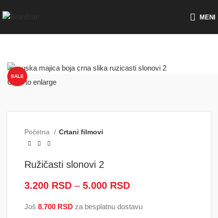
Besplatna dostava za porudžbine preko
MENI
SALE
Click to enlarge
Početna
Crtani filmovi
Ružičasti slonovi 2
3.200
RSD
–
5.000
RSD
Raspon cena: od
3.200 RSD do
Još
8.700
RSD
za besplatnu dostavu
5.000 RSD