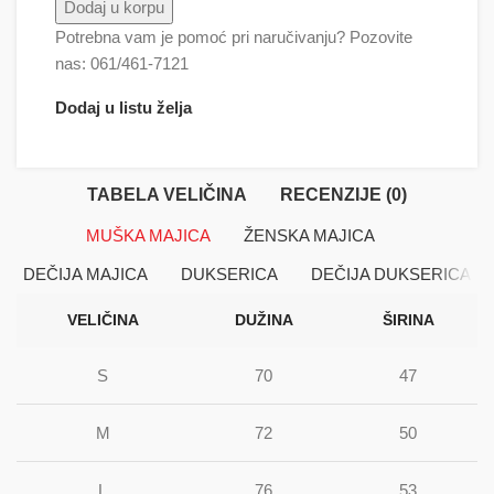
Ružičasti slonovi 2 količina
Dodaj u korpu
Potrebna vam je pomoć pri naručivanju? Pozovite
nas: 061/461-7121
Dodaj u listu želja
TABELA VELIČINA
RECENZIJE (0)
MUŠKA MAJICA
ŽENSKA MAJICA
DEČIJA MAJICA
DUKSERICA
DEČIJA DUKSERICA
VELIČINA
DUŽINA
ŠIRINA
S
70
47
M
72
50
L
76
53