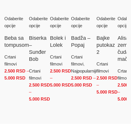
Odaberite
Odaberite
Odaberite
Odaberite
Odaberite
Odaber
opcije
opcije
opcije
opcije
opcije
opcije
Beba sa
Biserka
Bolek i
Badža –
Bajke
Alisa
tompusom
–
Lolek
Popaj
putokaz
zemlji
Sunđer
2
čuda 
Crtani
Crtani
Crtani
Bob
mača
filmovi
filmovi
filmovi
,
Crtani
2.500
RSD
–
Crtani
2.500
RSD
Najpopularniji
filmovi
Crtani
5.000
RSD
Raspon cena: od 2.500 RSD do 5.000 RSD
filmovi
–
2.500
RSD
–
2.500
RSD
filmovi
2.500
RSD
5.000
RSD
Raspon cena: od 2.500 RSD
5.000
RSD
Raspon cena: od
–
2.500
–
do 5.000 RSD
2.500 RSD do
5.000
RSD
Raspo
–
5.000
RSD
Raspon cena: od 2.500 RSD do
5.000 RSD
cena: 
5.000
5.000 RSD
2.500
do
5.000