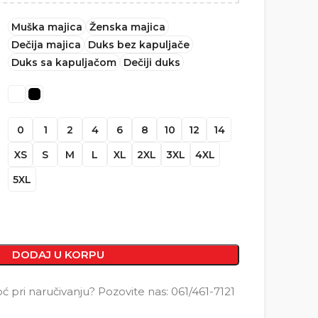
Muška majica
Ženska majica
Dečija majica
Duks bez kapuljače
Duks sa kapuljačom
Dečiji duks
0
1
2
4
6
8
10
12
14
XS
S
M
L
XL
2XL
3XL
4XL
5XL
DODAJ U KORPU
pri naručivanju? Pozovite nas: 061/461-7121