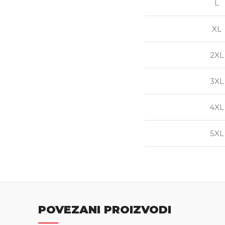
L
XL
2XL
3XL
4XL
5XL
POVEZANI PROIZVODI