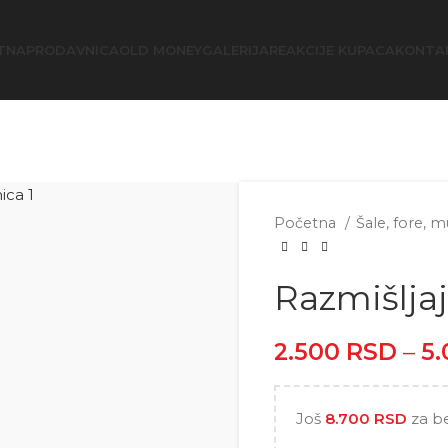
TNA
PRODAVNICA
OLD MONEY
GALERIJA
REAKCIJE KUPACA
KONTA
Početna
Šale, fore, 
Razmišljaj
2.500
RSD
–
5
Još
8.700
RSD
za b