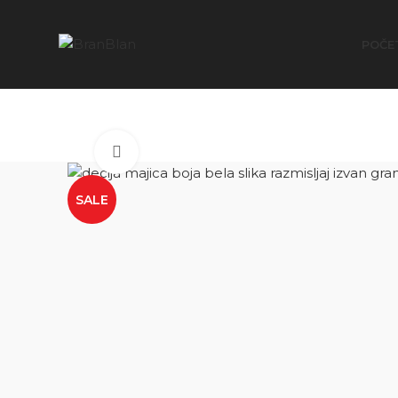
Besplatna dostava za porudžbine preko
POČE
Click to enlarge
SALE