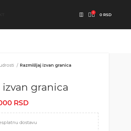
0
KT
0
RSD
mudrosti
Razmišljaj izvan granica
 izvan granica
.000
RSD
Raspon cena: od
2.500 RSD do 5.000 RSD
esplatnu dostavu