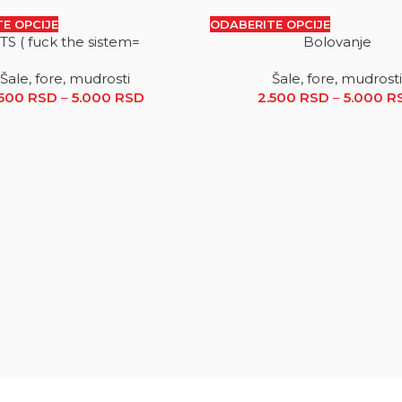
E OPCIJE
ODABERITE OPCIJE
TS ( fuck the sistem=
Bolovanje
SALE
Šale, fore, mudrosti
Šale, fore, mudrosti
.500
RSD
–
5.000
RSD
Raspon cena: od 2.500 RSD do 5.000
2.500
RSD
–
5.000
R
.500 RSD do 5.000 RSD