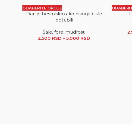
ODABERITE OPCIJE
ODABERIT
Dan je besmislen ako nikoga niste
F
SALE
SALE
poljubili
Šale, fore, mudrosti
2
2.500
RSD
–
5.000
RSD
Raspon cena: od 2