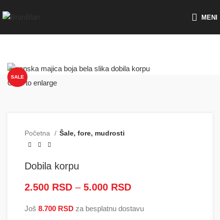
Besplatna dostava za porudžbine preko
MENI
SALE
Click to enlarge
Početna
Šale, fore, mudrosti
Dobila korpu
2.500
RSD
–
5.000
RSD
Raspon cena: od
2.500 RSD do
Još
8.700
RSD
za besplatnu dostavu
5.000 RSD