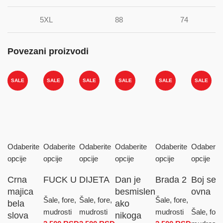
5XL
88
74
Povezani proizvodi
SALE
SALE
SALE
SALE
SALE
SALE
Odaberite
Odaberite
Odaberite
Odaberite
Odaberite
Odaberite
opcije
opcije
opcije
opcije
opcije
opcije
Crna
FUCK U
DIJETA
Dan je
Brada 2
Boj se
majica
besmislen
ovna
Šale, fore,
Šale, fore,
Šale, fore,
bela
ako
mudrosti
mudrosti
mudrosti
Šale, fore
slova
nikoga