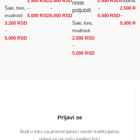
2.500
RSD
2.500
RSD
2.500
RSD
mudrosti
niste
Šale, fore,
–
–
–
2.500
RS
poljubili
mudrosti
5.000
RSD
Raspon cena: od 2.500 RSD do
5.000
RSD
Raspon cena: od 2.500 RSD
5.000
RSD
Raspon
–
3.200
RSD
5.000 RSD
do 5.000 RSD
Šale, fore,
cena: od
5.000
RS
–
mudrosti
2.500 RS
5.000
RSD
Raspon cena: od 3.200 RSD do 5.000 RSD
2.500
RSD
do
–
5.000 RS
5.000
RSD
Raspon cena: od
2.500 RSD do
5.000 RSD
Prijavi se
Budi u toku sa promocijama i novim kolekcijama,
prijavi se na našu mejling listu.