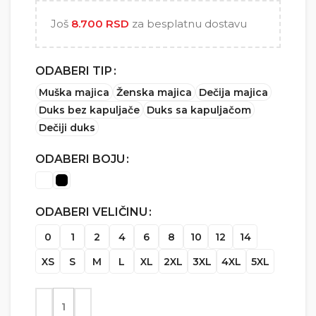
5.000 RSD
Još
8.700
RSD
za besplatnu dostavu
ODABERI TIP
Muška majica
Ženska majica
Dečija majica
Duks bez kapuljače
Duks sa kapuljačom
Dečiji duks
ODABERI BOJU
ODABERI VELIČINU
0
1
2
4
6
8
10
12
14
XS
S
M
L
XL
2XL
3XL
4XL
5XL