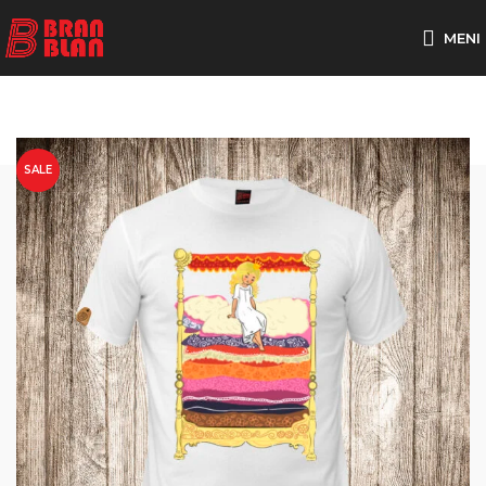
Besplatna dostava za porudžbine preko
MENI
SALE