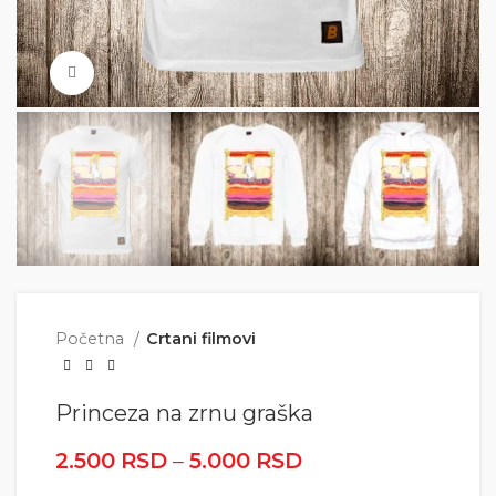
Click to enlarge
Početna
Crtani filmovi
Princeza na zrnu graška
2.500
RSD
–
5.000
RSD
Raspon cena: od
2.500 RSD do