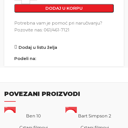
DODAJ U KORPU
Potrebna vam je pomoć pri naručivanju?
Pozovite nas: 061/461-7121
Dodaj u listu želja
Podeli na:
POVEZANI PROIZVODI
SALE
SALE
Ben 10
Bart Simpson 2
Crtani filmovi
Crtani filmovi