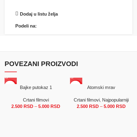
Dodaj u listu želja
Podeli na:
POVEZANI PROIZVODI
SALE
SALE
Bajke putokaz 1
Atomski mrav
Crtani filmovi
Crtani filmovi
,
Najpopularniji
2.500
RSD
–
5.000
RSD
Raspon cena: od 2.500 RSD do
2.500
RSD
–
5.000
RSD
Ras
5.000 RSD
cena
2.50
d
5.00