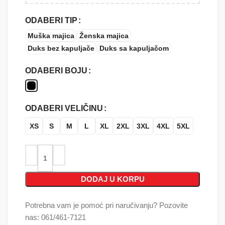
ODABERI TIP
Muška majica
Ženska majica
Duks bez kapuljače
Duks sa kapuljačom
ODABERI BOJU
ODABERI VELIČINU
XS
S
M
L
XL
2XL
3XL
4XL
5XL
DODAJ U KORPU
Potrebna vam je pomoć pri naručivanju? Pozovite
nas: 061/461-7121