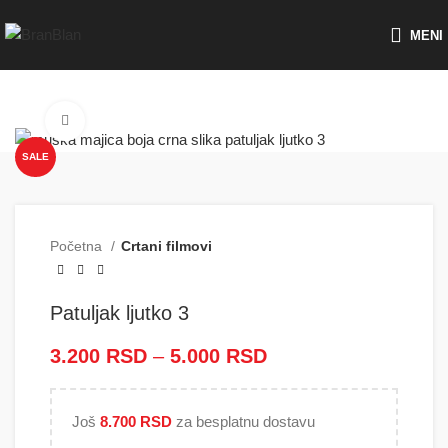
Besplatna dostava za porudžbine preko
MENI
Click to enlarge
SALE
Početna
Crtani filmovi
Patuljak ljutko 3
3.200
RSD
–
5.000
RSD
Raspon cena: od
3.200 RSD do
5.000 RSD
Još
8.700
RSD
za besplatnu dostavu