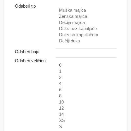
Odaberi tip
Muška majica
Ženska majica
Dečija majica
Duks bez kapuljače
Duks sa kapuljačom
Dečiji duks
Odaberi boju
Odaberi veličinu
0
1
2
4
6
8
10
12
14
XS
S