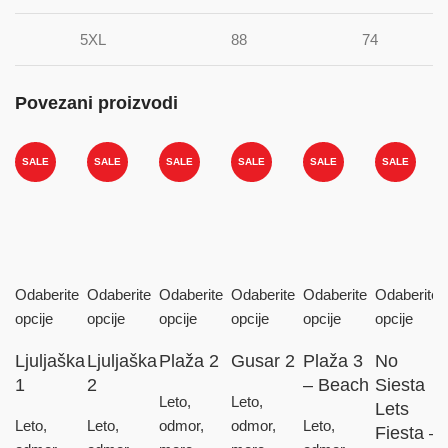
5XL
88
74
Povezani proizvodi
SALE
SALE
SALE
SALE
SALE
SALE
Odaberite
Odaberite
Odaberite
Odaberite
Odaberite
Odaberite
opcije
opcije
opcije
opcije
opcije
opcije
Ljuljaška
Ljuljaška
Plaža 2
Gusar 2
Plaža 3
No
1
2
– Beach
Siesta
Leto,
Leto,
Lets
Leto,
Leto,
odmor,
odmor,
Leto,
Fiesta –