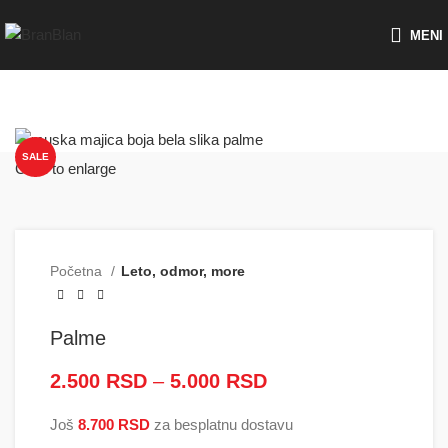
Besplatna dostava za porudžbine preko
MENI
SALE
Click to enlarge
Početna
Leto, odmor, more
Palme
2.500
RSD
–
5.000
RSD
Raspon cena: od
2.500 RSD do
Još
8.700
RSD
za besplatnu dostavu
5.000 RSD