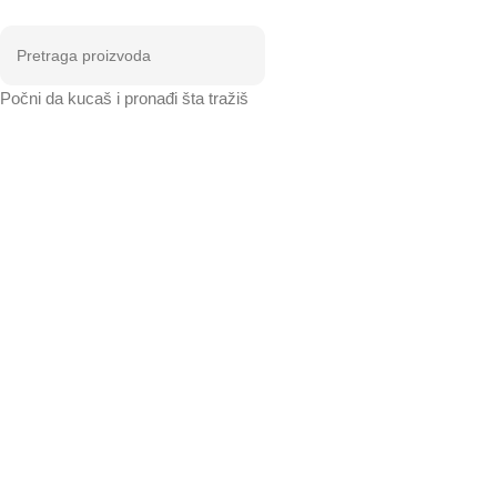
Počni da kucaš i pronađi šta tražiš