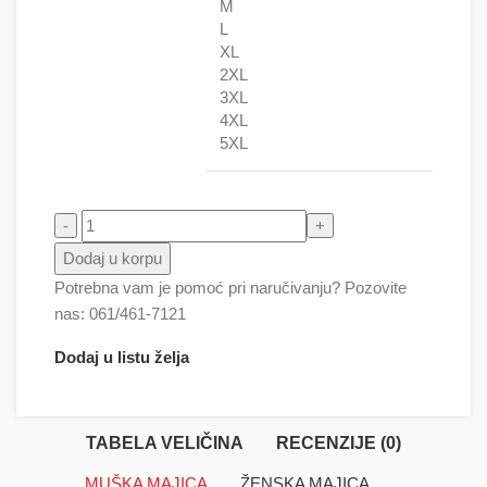
M
L
XL
2XL
3XL
4XL
5XL
Palme količina
Dodaj u korpu
Potrebna vam je pomoć pri naručivanju? Pozovite
nas: 061/461-7121
Dodaj u listu želja
TABELA VELIČINA
RECENZIJE (0)
MUŠKA MAJICA
ŽENSKA MAJICA