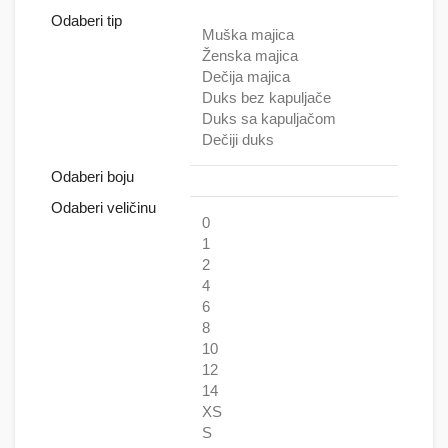
Odaberi tip
Muška majica
Ženska majica
Dečija majica
Duks bez kapuljače
Duks sa kapuljačom
Dečiji duks
Odaberi boju
Odaberi veličinu
0
1
2
4
6
8
10
12
14
XS
S