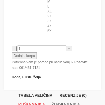
M
L
XL
2XL
3XL
4XL
5XL
Palme multikolor - more količina
Dodaj u korpu
Potrebna vam je pomoć pri naručivanju? Pozovite
nas: 061/461-7121
Dodaj u listu želja
TABELA VELIČINA
RECENZIJE (0)
MUŠKA MAJICA
ŽENSKA MAJICA