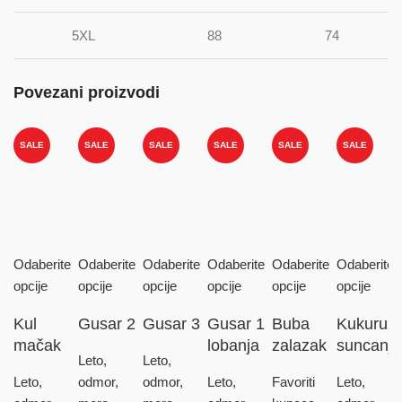
5XL
88
74
Povezani proizvodi
SALE
SALE
SALE
SALE
SALE
SALE
Odaberite
Odaberite
Odaberite
Odaberite
Odaberite
Odaberite
opcije
opcije
opcije
opcije
opcije
opcije
Kul
Gusar 2
Gusar 3
Gusar 1
Buba
Kukuruz
mačak
lobanja
zalazak
suncanje
Leto,
Leto,
Leto,
odmor,
odmor,
Leto,
Favoriti
Leto,