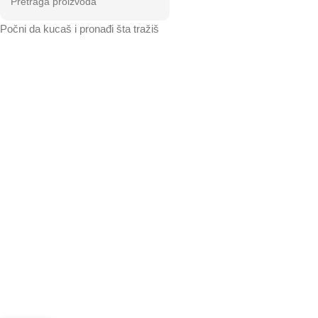
Počni da kucaš i pronađi šta tražiš