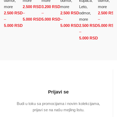
odmor,
more
more
odmor,
kupaca
,
odmor,
more
2.500
RSD
3.200
RSD
more
Leto,
more
2.500
RSD
–
–
2.500
RSD
odmor,
2.500
RSD
–
5.000
RSD
Raspon cena: od 2.500 RSD do
5.000
RSD
Raspon cena: od 3.200 RSD
–
more
–
5.000
RSD
Raspon cena: od 2.500 RSD do 5.000 RSD
5.000 RSD
do 5.000 RSD
5.000
RSD
Raspon cena: od
2.500
RSD
5.000
RSD
2.500 RSD do
–
5.000 RSD
5.000
RSD
Raspon
cena: od
2.500 RSD
do
5.000 RSD
Prijavi se
Budi u toku sa promocijama i novim kolekcijama,
prijavi se na našu mejling listu.