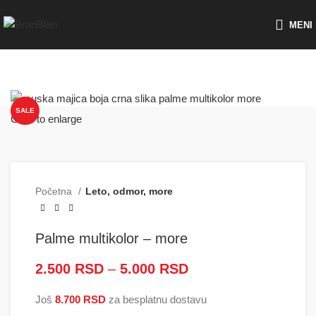
Besplatna dostava za porudžbine preko
MENI
SALE
Click to enlarge
Početna
Leto, odmor, more
Palme multikolor – more
2.500
RSD
–
5.000
RSD
Raspon cena: od
2.500 RSD do
Još
8.700
RSD
za besplatnu dostavu
5.000 RSD