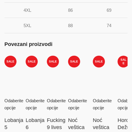
4XL
86
69
5XL
88
74
Povezani proizvodi
SAL
SALE
SALE
SALE
SALE
SALE
E
Odaberite
Odaberite
Odaberite
Odaberite
Odaberite
Odaber
opcije
opcije
opcije
opcije
opcije
opcije
Lobanja
Lobanja
Fucking
Noć
Noć
Horor
5
6
9 lives
veštica
veštica
Dežur