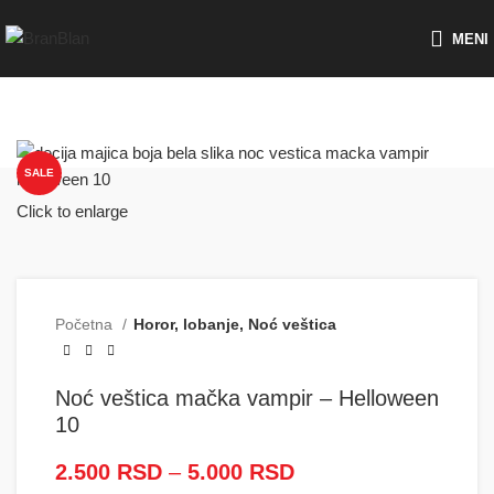
Besplatna dostava za porudžbine preko
MENI
SALE
Click to enlarge
Početna
Horor, lobanje, Noć veštica
Noć veštica mačka vampir – Helloween
10
2.500
RSD
–
5.000
RSD
Raspon cena: od