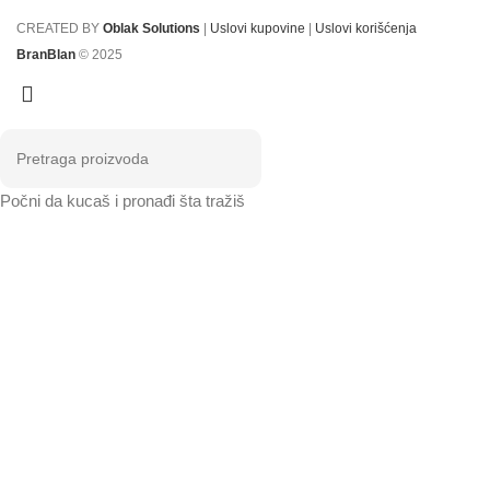
CREATED BY
Oblak Solutions
|
Uslovi kupovine
|
Uslovi korišćenja
BranBlan
© 2025
Počni da kucaš i pronađi šta tražiš