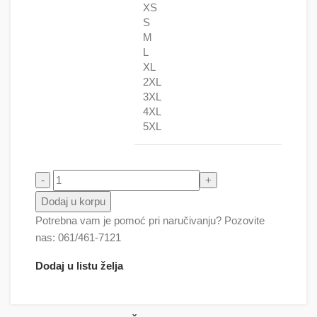
XS
S
M
L
XL
2XL
3XL
4XL
5XL
Noć veštica mačka vampir - Helloween 10 količina
Dodaj u korpu
Potrebna vam je pomoć pri naručivanju? Pozovite
nas: 061/461-7121
Dodaj u listu želja