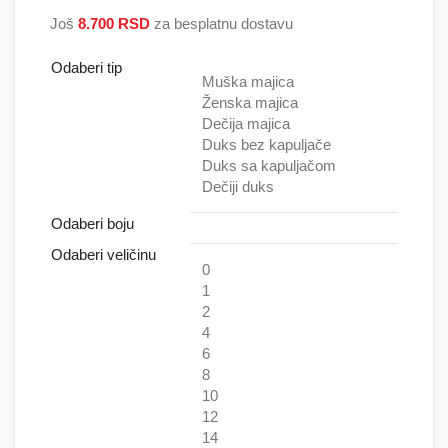
2.500 RSD do
Još
8.700
RSD
za besplatnu dostavu
5.000 RSD
Odaberi tip
Muška majica
Ženska majica
Dečija majica
Duks bez kapuljače
Duks sa kapuljačom
Dečiji duks
Odaberi boju
Odaberi veličinu
0
1
2
4
6
8
10
12
14