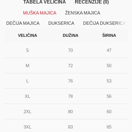
TABELA VELIČINA
RECENZIJE (0)
MUŠKA MAJICA
ŽENSKA MAJICA
DEČIJA MAJICA
DUKSERICA
DEČIJA DUKSERICA
VELIČINA
DUŽINA
ŠIRINA
S
70
47
M
72
50
L
76
53
XL
78
56
2XL
80
60
3XL
83
65