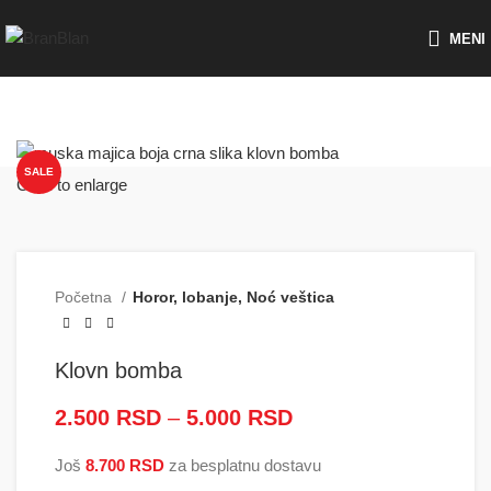
Besplatna dostava za porudžbine preko
MENI
SALE
Click to enlarge
Početna
Horor, lobanje, Noć veštica
Klovn bomba
2.500
RSD
–
5.000
RSD
Raspon cena: od
2.500 RSD do
Još
8.700
RSD
za besplatnu dostavu
5.000 RSD