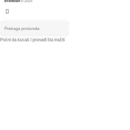
BranBlan
© 2025
Počni da kucaš i pronađi šta tražiš