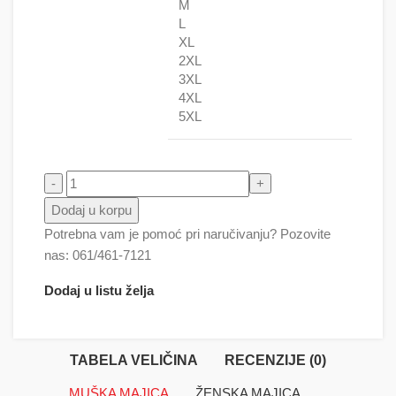
M
L
XL
2XL
3XL
4XL
5XL
Klovn bomba količina
Dodaj u korpu
Potrebna vam je pomoć pri naručivanju? Pozovite
nas: 061/461-7121
Dodaj u listu želja
TABELA VELIČINA
RECENZIJE (0)
MUŠKA MAJICA
ŽENSKA MAJICA