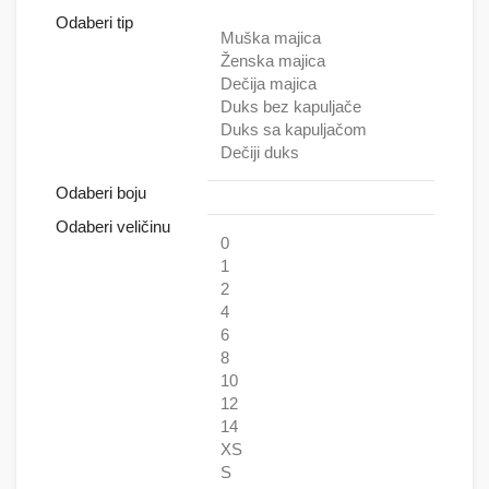
Odaberi tip
Muška majica
Ženska majica
Dečija majica
Duks bez kapuljače
Duks sa kapuljačom
Dečiji duks
Odaberi boju
Odaberi veličinu
0
1
2
4
6
8
10
12
14
XS
S