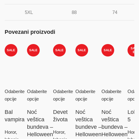
5XL
88
74
Povezani proizvodi
SAL
SALE
SALE
SALE
SALE
SALE
E
Odaberite
Odaberite
Odaberite
Odaberite
Odaberite
Odabe
opcije
opcije
opcije
opcije
opcije
opcij
Bal
Noć
Devet
Noć
Noć
Loba
vampira
veštica
života
veštica
veštica
5
bundeva –
bundeve –
bundeva –
Horor,
Horor,
Horor
Helloween
Helloween
Helloween