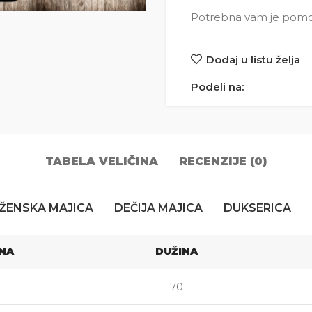
Potrebna vam je pomoć 
Dodaj u listu želja
Podeli na:
TABELA VELIČINA
RECENZIJE (0)
ŽENSKA MAJICA
DEČIJA MAJICA
DUKSERICA
INA
DUŽINA
70