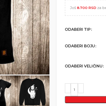
Još
8.700
RSD
za b
ODABERI TIP
ODABERI BOJU
ODABERI VELIČINU