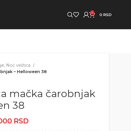
0
0
RSD
je, Noć veštica
obnjak – Helloween 38
ca mačka čarobnjak
en 38
.000
RSD
Raspon cena: od
2.500 RSD do 5.000 RSD