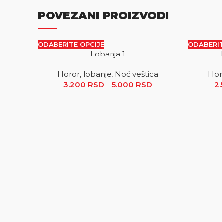
POVEZANI PROIZVODI
ODABERITE OPCIJE
ODABERIT
Lobanja 1
SALE
SALE
Horor, lobanje, Noć veštica
Hor
3.200
RSD
–
5.000
RSD
Raspon cena: od 
2