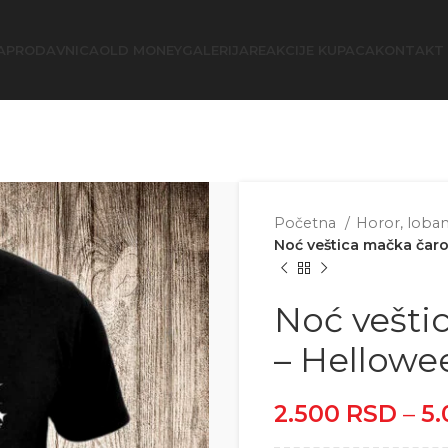
A
PRODAVNICA
OLD MONEY
GALERIJA
REAKCIJE KUPACA
KONTAKT
Početna
Horor, loban
Noć veštica mačka čar
Noć vešti
– Hellowe
2.500
RSD
–
5