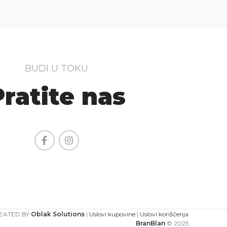
BUDI U TOKU
Pratite nas
EATED BY
Oblak Solutions
|
Uslovi kupovine
|
Uslovi korišćenja
BranBlan
© 2025