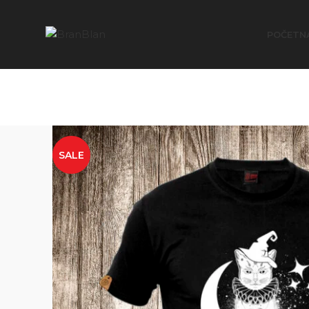
Besplatna dostava za porudžbine preko
POČETN
SALE