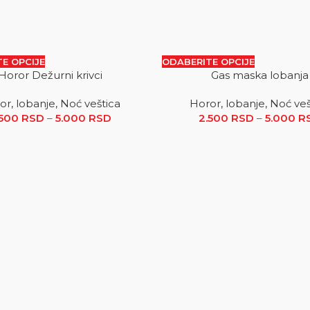
E OPCIJE
ODABERITE OPCIJE
Horor Dežurni krivci
Gas maska lobanja
SALE
or, lobanje, Noć veštica
Horor, lobanje, Noć veš
3.200 RSD do 5.000 RSD
.500
RSD
–
5.000
RSD
Raspon cena: od 2.500 RSD do 5.000
2.500
RSD
–
5.000
R