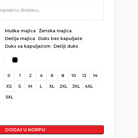
esplatnu dostavu
Muška majica
Ženska majica
Dečija majica
Duks bez kapuljače
Duks sa kapuljačom
Dečiji duks
0
1
2
4
6
8
10
12
14
XS
S
M
L
XL
2XL
3XL
4XL
5XL
DODAJ U KORPU