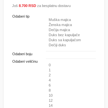
2.500 RSD do
Još
8.700
RSD
za besplatnu dostavu
5.000 RSD
Odaberi tip
Muška majica
Ženska majica
Dečija majica
Duks bez kapuljače
Duks sa kapuljačom
Dečiji duks
Odaberi boju
Odaberi veličinu
0
1
2
4
6
8
10
12
14