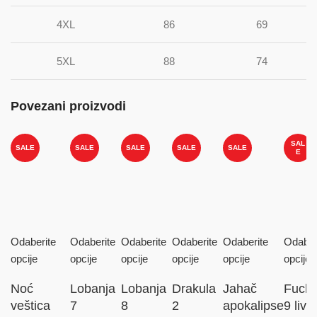
4XL
86
69
5XL
88
74
Povezani proizvodi
SAL
SALE
SALE
SALE
SALE
SALE
E
Odaberite
Odaberite
Odaberite
Odaberite
Odaberite
Odaber
opcije
opcije
opcije
opcije
opcije
opcije
Noć
Lobanja
Lobanja
Drakula
Jahač
Fucki
veštica
7
8
2
apokalipse
9 live