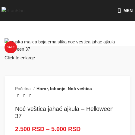
Besplatna dostava za porudžbine preko
MENI
SALE
Click to enlarge
Početna
Horor, lobanje, Noć veštica
Noć veštica jahač ajkula – Helloween
37
2.500
RSD
–
5.000
RSD
Raspon cena: od