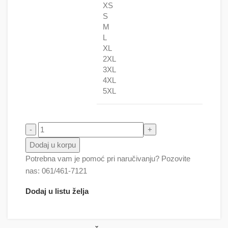
XS
S
M
L
XL
2XL
3XL
4XL
5XL
Noć veštica jahač ajkula - Helloween 37 količina
Dodaj u korpu
Potrebna vam je pomoć pri naručivanju? Pozovite
nas: 061/461-7121
Dodaj u listu želja