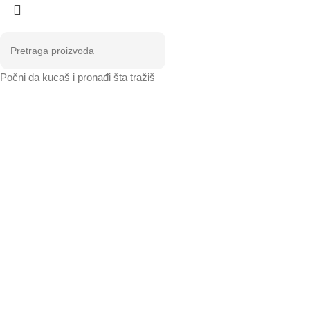
Počni da kucaš i pronađi šta tražiš