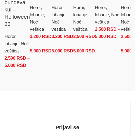
bundeva
Horor,
Horor,
Horor,
Horor,
Horor,
kul –
lobanje,
lobanje,
lobanje,
lobanje, Noć
lobanje
Helloween
Noć
Noć
Noć
veštica
Noć
33
veštica
veštica
veštica
2.500
RSD
–
veštica
Horor,
3.200
RSD
3.200
RSD
2.500
RSD
5.000
RSD
Raspon
2.500
lobanje, Noć
–
–
–
cena: od
–
veštica
5.000
RSD
Raspon cena: od 3.200 RSD do
5.000
RSD
Raspon cena: od 3.200 RSD
5.000
RSD
Raspon cena: od
2.500 R
5.000
2.500
RSD
–
5.000 RSD
do 5.000 RSD
2.500 RSD do
do
5.000
RSD
Raspon cena: od 2.500 RSD do 5.000 RSD
5.000 RSD
5.000 R
Prijavi se