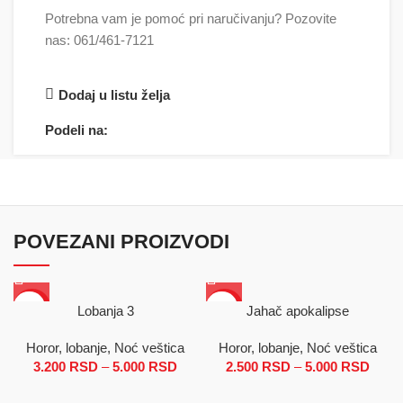
Potrebna vam je pomoć pri naručivanju? Pozovite
nas: 061/461-7121
Dodaj u listu želja
Podeli na:
POVEZANI PROIZVODI
SALE
SALE
Lobanja 3
Jahač apokalipse
Horor, lobanje, Noć veštica
Horor, lobanje, Noć veštica
3.200
RSD
–
5.000
RSD
Raspon cena: od 3.200 RSD do
2.500
RSD
–
5.000
RSD
Ras
5.000 RSD
cena