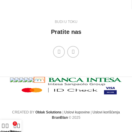
BUDI U TOKU
Pratite nas
CREATED BY
Oblak Solutions
|
Uslovi kupovine
|
Uslovi korišćenja
BranBlan
© 2025
0
oizvodi
Lista želja
Korpa
Moj nalog