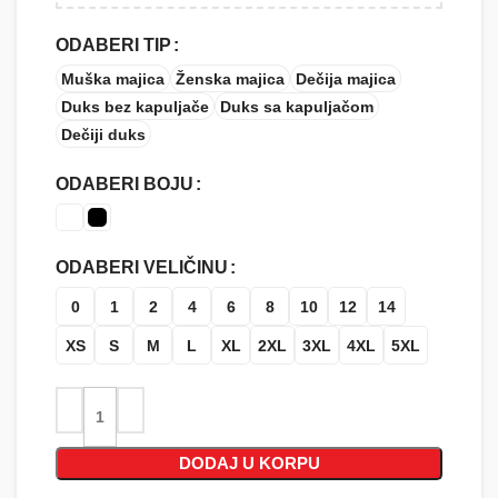
ODABERI TIP
Muška majica
Ženska majica
Dečija majica
Duks bez kapuljače
Duks sa kapuljačom
Dečiji duks
ODABERI BOJU
ODABERI VELIČINU
0
1
2
4
6
8
10
12
14
XS
S
M
L
XL
2XL
3XL
4XL
5XL
DODAJ U KORPU