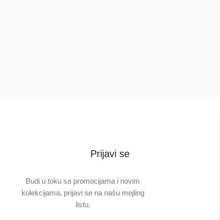
2.50
d
5.00
Prijavi se
Budi u toku sa promocijama i novim
kolekcijama, prijavi se na našu mejling
listu.