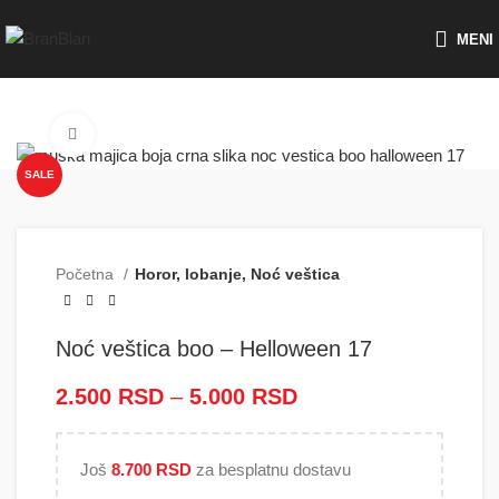
Besplatna dostava za porudžbine preko
MENI
Click to enlarge
SALE
Početna
Horor, lobanje, Noć veštica
Noć veštica boo – Helloween 17
2.500
RSD
–
5.000
RSD
Raspon cena: od
2.500 RSD do
5.000 RSD
Još
8.700
RSD
za besplatnu dostavu