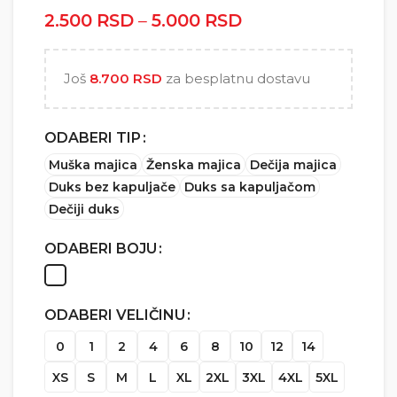
2.500
RSD
–
5.000
RSD
Raspon cena: od
2.500 RSD do
5.000 RSD
Još
8.700
RSD
za besplatnu dostavu
ODABERI TIP
Muška majica
Ženska majica
Dečija majica
Duks bez kapuljače
Duks sa kapuljačom
Dečiji duks
ODABERI BOJU
ODABERI VELIČINU
0
1
2
4
6
8
10
12
14
XS
S
M
L
XL
2XL
3XL
4XL
5XL