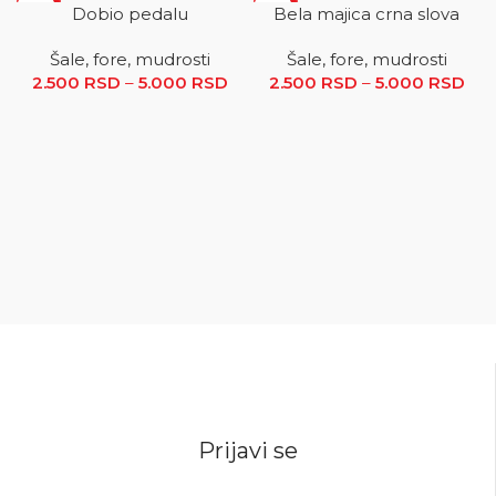
SALE
SALE
Dobio pedalu
Bela majica crna slova
Šale, fore, mudrosti
Šale, fore, mudrosti
2.500
RSD
–
5.000
RSD
Raspon cena: od 2.500 RSD
2.500
RSD
–
5.000
RSD
R
do 5.000 RSD
ce
2.5
5.0
Prijavi se