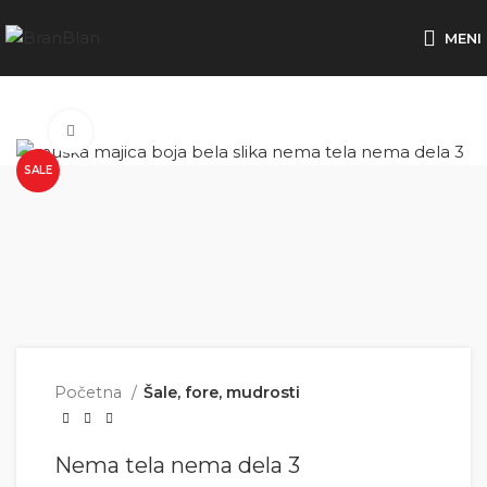
Besplatna dostava za porudžbine preko
MENI
Click to enlarge
SALE
Početna
Šale, fore, mudrosti
Nema tela nema dela 3