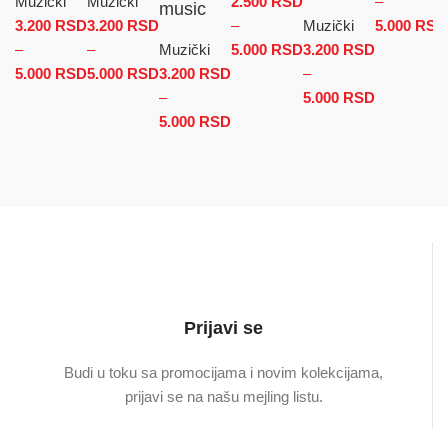
Muzički
Muzički
2.500
RSD
–
music
3.200
RSD
3.200
RSD
–
Muzički
5.000
RSD
–
–
Muzički
5.000
RSD
Raspon cena: od
3.200
RSD
5.000
RSD
Raspon cena: od 3.200 RSD do 5.000 RSD
5.000
RSD
Raspon cena: od 3.200 RSD do
3.200
RSD
2.500 RSD do
–
5.000 RSD
–
5.000 RSD
5.000
RSD
Raspon
5.000
RSD
Raspon cena: od 3.200 RSD
cena: od
do 5.000 RSD
3.200 RSD
do
5.000 RSD
Prijavi se
Budi u toku sa promocijama i novim kolekcijama,
prijavi se na našu mejling listu.