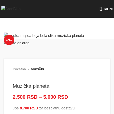
Besplatna dostava za porudžbine preko
MENI
SALE
Click to enlarge
Početna
Muzički
Muzička planeta
2.500
RSD
–
5.000
RSD
Raspon cena: od
2.500 RSD do
Još
8.700
RSD
za besplatnu dostavu
5.000 RSD