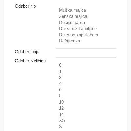
Odaberi tip
Muška majica
Ženska majica
Dečija majica
Duks bez kapuljače
Duks sa kapuljačom
Dečiji duks
Odaberi boju
Odaberi veličinu
0
1
2
4
6
8
10
12
14
XS
S