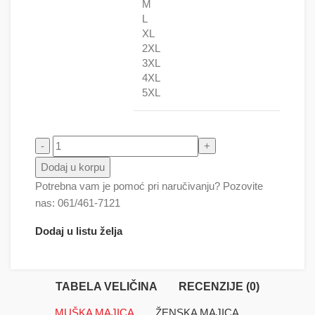
M
L
XL
2XL
3XL
4XL
5XL
Muzička planeta količina
Dodaj u korpu
Potrebna vam je pomoć pri naručivanju? Pozovite
nas: 061/461-7121
Dodaj u listu želja
TABELA VELIČINA
RECENZIJE (0)
MUŠKA MAJICA
ŽENSKA MAJICA