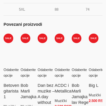
5XL
88
74
Povezani proizvodi
SALE
SALE
SALE
SALE
SALE
SALE
Odaberite
Odaberite
Odaberite
Odaberite
Odaberite
Odaberite
opcije
opcije
opcije
opcije
opcije
opcije
Betoven
Bob
Dan bez
ACDC i
Bob
Big L
gitarista
Marli
muzike –
Metallica
Marli
Muzički
1
Jamajka
A day
Jamajka
Muzički
2.500
RSD
without
lav Rege