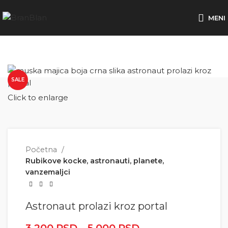
Besplatna dostava za porudžbine preko
MENI
SALE
Click to enlarge
Početna
Rubikove kocke, astronauti, planete,
vanzemaljci
Astronaut prolazi kroz portal