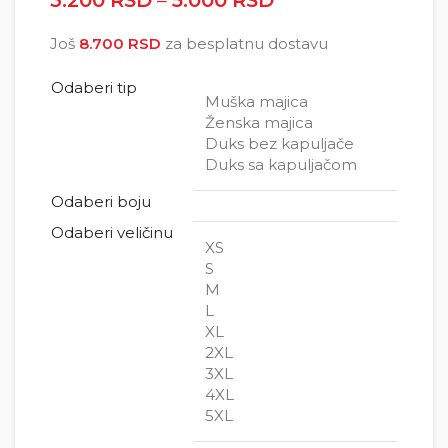
3.200
RSD
–
5.000
RSD
Raspon cena: od
3.200 RSD do
Još
8.700
RSD
za besplatnu dostavu
5.000 RSD
Odaberi tip
Muška majica
Ženska majica
Duks bez kapuljače
Duks sa kapuljačom
Odaberi boju
Odaberi veličinu
XS
S
M
L
XL
2XL
3XL
4XL
5XL