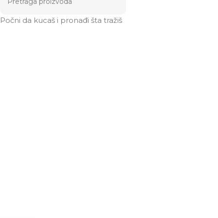
Počni da kucaš i pronađi šta tražiš