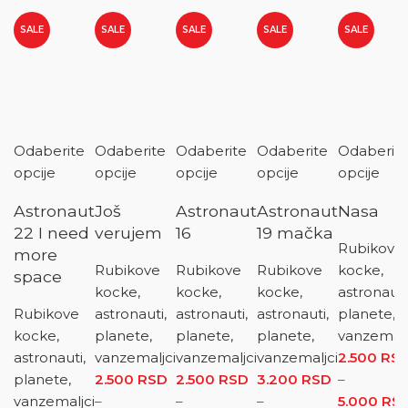
SALE
SALE
SALE
SALE
SALE
Odaberite
Odaberite
Odaberite
Odaberite
Odaberit
opcije
opcije
opcije
opcije
opcije
Astronaut
Još
Astronaut
Astronaut
Nasa
22 I need
verujem
16
19 mačka
Rubikove
more
Rubikove
Rubikove
Rubikove
kocke,
space
kocke,
kocke,
kocke,
astronauti
Rubikove
astronauti,
astronauti,
astronauti,
planete,
kocke,
planete,
planete,
planete,
vanzemalj
astronauti,
vanzemaljci
vanzemaljci
vanzemaljci
2.500
RS
planete,
2.500
RSD
2.500
RSD
3.200
RSD
–
vanzemaljci
–
–
–
5.000
RS