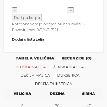
Astronaut prolazi kroz portal količina
Dodaj u korpu
Potrebna vam je pomoć pri naručivanju?
Pozovite nas: 061/461-7121
Dodaj u listu želja
TABELA VELIČINA
RECENZIJE (0)
MUŠKA MAJICA
ŽENSKA MAJICA
DEČIJA MAJICA
DUKSERICA
DEČIJA DUKSERICA
VELIČINA
DUŽINA
ŠIRINA
S
70
47