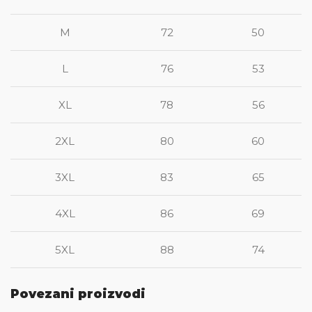
M
72
50
L
76
53
XL
78
56
2XL
80
60
3XL
83
65
4XL
86
69
5XL
88
74
Povezani proizvodi