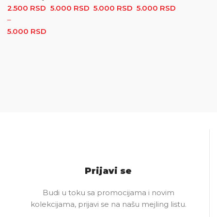
2.500
RSD
5.000
RSD
Raspon cena: od 2.500 RSD do
5.000
RSD
Raspon cena: od
5.000
RSD
Raspon
–
5.000 RSD
2.500 RSD do
cena: od
5.000
RSD
Raspon cena: od 2.500 RSD do 5.000 RSD
5.000 RSD
3.200 RSD
do
5.000 RSD
Prijavi se
Budi u toku sa promocijama i novim
kolekcijama, prijavi se na našu mejling listu.