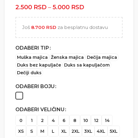
2.500
RSD
–
5.000
RSD
Raspon cena: od
2.500 RSD do
5.000 RSD
Još
8.700
RSD
za besplatnu dostavu
ODABERI TIP
Muška majica
Ženska majica
Dečija majica
Duks bez kapuljače
Duks sa kapuljačom
Dečiji duks
ODABERI BOJU
ODABERI VELIČINU
0
1
2
4
6
8
10
12
14
XS
S
M
L
XL
2XL
3XL
4XL
5XL