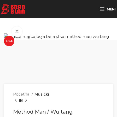
Besplatna dostava za porudžbine preko
MENI
Click to enlarge
SALE
Početna
Muzički
Method Man / Wu tang