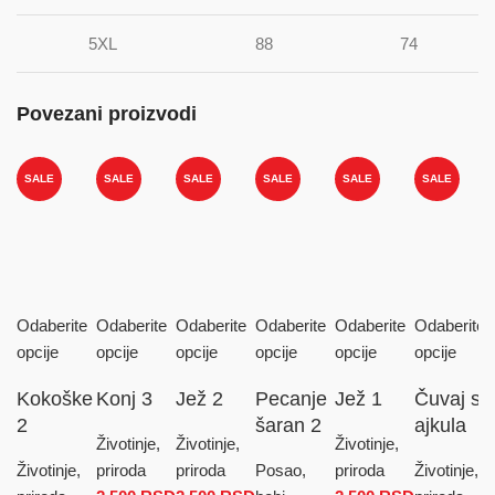
5XL
88
74
Povezani proizvodi
SALE
SALE
SALE
SALE
SALE
SALE
Odaberite
Odaberite
Odaberite
Odaberite
Odaberite
Odaberite
opcije
opcije
opcije
opcije
opcije
opcije
Kokoške
Konj 3
Jež 2
Pecanje
Jež 1
Čuvaj se
2
šaran 2
ajkula
Životinje,
Životinje,
Životinje,
Životinje,
priroda
priroda
Posao,
priroda
Životinje,