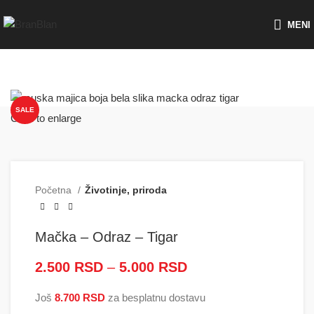
Besplatna dostava za porudžbine preko
MENI
SALE
Click to enlarge
Početna
Životinje, priroda
Mačka – Odraz – Tigar
2.500
RSD
–
5.000
RSD
Raspon cena: od
2.500 RSD do
Još
8.700
RSD
za besplatnu dostavu
5.000 RSD