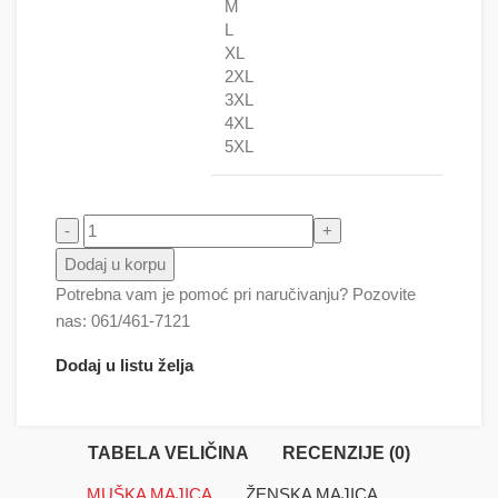
M
L
XL
2XL
3XL
4XL
5XL
Mačka - Odraz - Tigar količina
Dodaj u korpu
Potrebna vam je pomoć pri naručivanju? Pozovite
nas: 061/461-7121
Dodaj u listu želja
TABELA VELIČINA
RECENZIJE (0)
MUŠKA MAJICA
ŽENSKA MAJICA