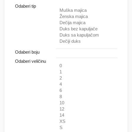
Odaberi tip
Muška majica
Ženska majica
Dečija majica
Duks bez kapuljače
Duks sa kapuljačom
Dečiji duks
Odaberi boju
Odaberi veličinu
0
1
2
4
6
8
10
12
14
XS
S