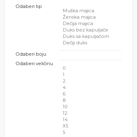
Odaberi tip
Muška majica
Ženska majica
Dečija majica
Duks bez kapuljače
Duks sa kapuljačom
Dečiji duks
Odaberi boju
Odaberi veličinu
0
1
2
4
6
8
10
12
14
XS
S