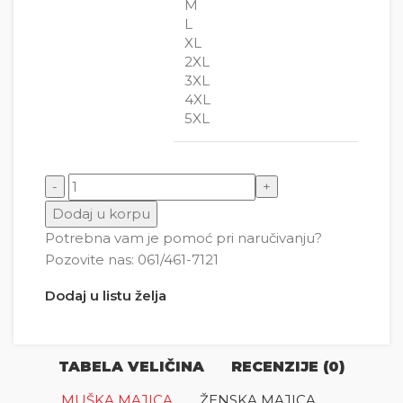
M
L
XL
2XL
3XL
4XL
5XL
Lav 5 sunce količina
Dodaj u korpu
Potrebna vam je pomoć pri naručivanju?
Pozovite nas: 061/461-7121
Dodaj u listu želja
TABELA VELIČINA
RECENZIJE (0)
MUŠKA MAJICA
ŽENSKA MAJICA