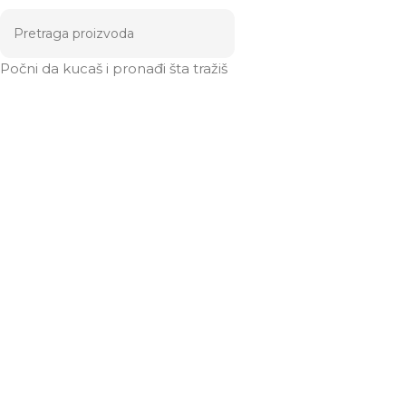
Počni da kucaš i pronađi šta tražiš