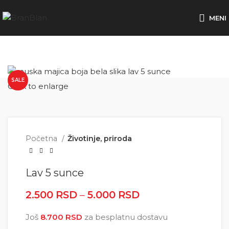
Besplatna dostava za porudžbine preko
MENI
SALE
Click to enlarge
Početna
Životinje, priroda
Lav 5 sunce
2.500
RSD
–
5.000
RSD
Raspon cena: od
2.500 RSD do
Još
8.700
RSD
za besplatnu dostavu
5.000 RSD