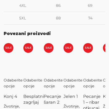
4XL
86
69
5XL
88
74
Povezani proizvodi
SALE
SALE
SALE
SALE
SALE
SA
Odaberite
Odaberite
Odaberite
Odaberite
Odaberite
Od
opcije
opcije
opcije
opcije
opcije
opc
Konj 4
Besplatni
Pecanje
Jelen 1
Pecanje
Ko
zagrljaj
šaran 2
1 – ribar
Životinje,
Životinje,
Živ
otkucaj