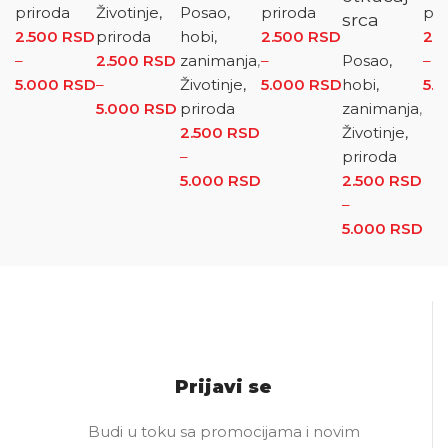
priroda
Životinje,
Posao,
priroda
pri
srca
2.500
RSD
priroda
hobi,
2.500
RSD
2.
–
2.500
RSD
zanimanja
,
–
Posao,
–
5.000
RSD
Raspon cena: od 2.500 RSD do 5.000 RSD
–
Životinje,
5.000
RSD
Raspon
hobi,
5.
5.000
RSD
Raspon cena: od 2.500 RSD do
priroda
cena: od
zanimanja
,
5.000 RSD
2.500
RSD
2.500 RSD
Životinje,
–
do
priroda
5.000
RSD
Raspon cena: od
5.000 RSD
2.500
RSD
2.500 RSD do
–
5.000 RSD
5.000
RSD
Ra
cen
2.
do
5.
Prijavi se
Budi u toku sa promocijama i novim