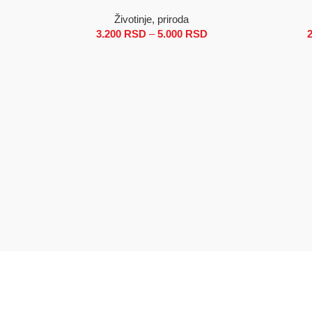
Životinje, priroda
3.200
RSD
–
5.000
RSD
Raspon cena: od 3.20