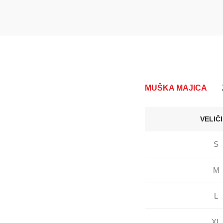
MUŠKA MAJICA
VELIČ
S
M
L
XL