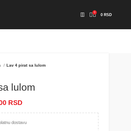
0
0
RSD
da
Lav 4 pirat sa lulom
 sa lulom
000
RSD
Raspon cena: od 3.200 RSD
do 5.000 RSD
latnu dostavu