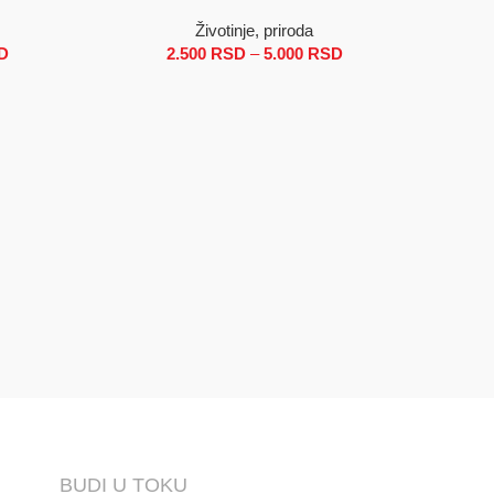
Životinje, priroda
D
Raspon cena: od 2.500 RSD do 5.000 RSD
2.500
RSD
–
5.000
RSD
Raspon
cena: od
2.500 RSD
do
5.000 RSD
ODABERI
BUDI U TOKU