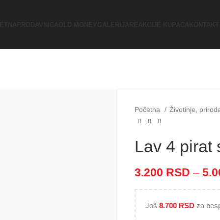
ETNA
PRODAVNICA
OLD MONEY
GALERIJA
REAKCIJE KUPACA
KONTAKT
Početna
Životinje, priro
Lav 4 pirat
3.200
RSD
–
5.
Još
8.700
RSD
za besp