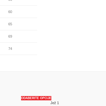
60
65
69
74
ODABERITE OPCIJE
Jež 1
SALE
SALE