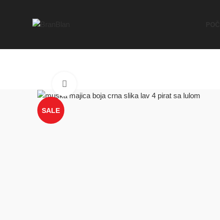
Besplatna dostava za porudžbine preko
POČ
Click to enlarge
SALE