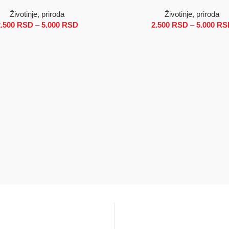
Životinje, priroda
Životinje, priroda
0 RSD do 5.000 RSD
2.500
RSD
–
5.000
RSD
Raspon cena: od 2.500 RSD do 5.000 RSD
2.500
RSD
–
5.000
RS