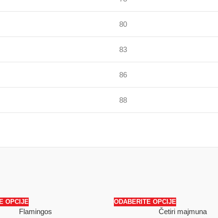
80
83
86
88
E OPCIJE
ODABERITE OPCIJE
Flamingos
Četiri majmuna
SALE