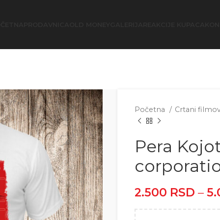
ČETNA
PRODAVNICA
OLD MONEY
GALERIJA
REAKCIJE KUPACA
KON
Početna
Crtani filmo
Pera Kojo
corporati
2.500
RSD
–
5