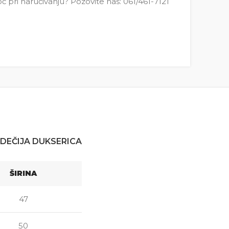
pri naručivanju? Pozovite nas: 061/461-7121
DEČIJA DUKSERICA
ŠIRINA
47
50