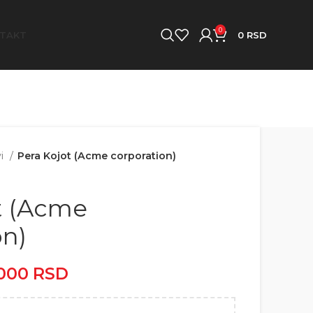
0
TAKT
0
RSD
vi
Pera Kojot (Acme corporation)
t (Acme
on)
.000
RSD
Raspon cena: od
2.500 RSD do 5.000 RSD