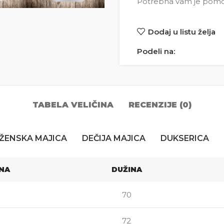
Potrebna vam je pomoć 
Dodaj u listu želja
Podeli na:
TABELA VELIČINA
RECENZIJE (0)
ŽENSKA MAJICA
DEČIJA MAJICA
DUKSERICA
INA
DUŽINA
70
72