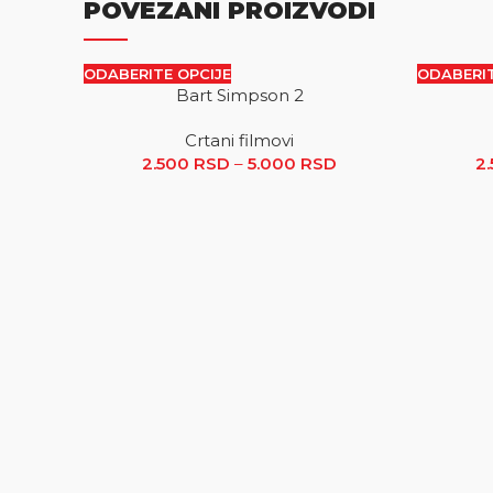
POVEZANI PROIZVODI
ODABERITE OPCIJE
ODABERIT
Bart Simpson 2
SALE
SALE
Crtani filmovi
2.500
RSD
–
5.000
RSD
Raspon cena: od 2
2