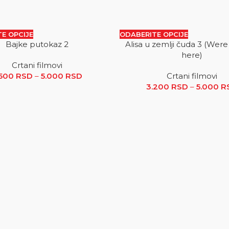
E OPCIJE
ODABERITE OPCIJE
Bajke putokaz 2
Alisa u zemlji čuda 3 (Were
SALE
here)
Crtani filmovi
.500 RSD do 5.000 RSD
.500
RSD
–
5.000
RSD
Raspon cena: od 2.500 RSD do 5.000
Crtani filmovi
3.200
RSD
–
5.000
R