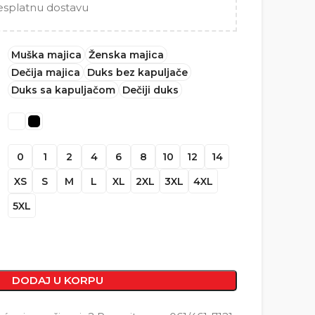
esplatnu dostavu
Muška majica
Ženska majica
Dečija majica
Duks bez kapuljače
Duks sa kapuljačom
Dečiji duks
0
1
2
4
6
8
10
12
14
XS
S
M
L
XL
2XL
3XL
4XL
5XL
DODAJ U KORPU