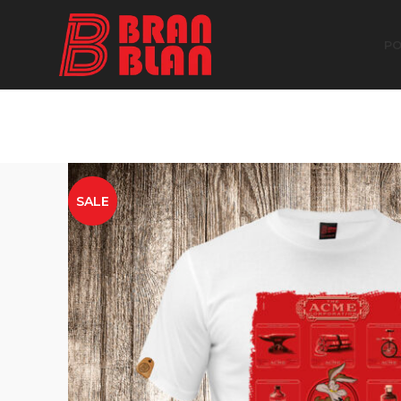
Besplatna dostava za porudžbine preko
PO
SALE