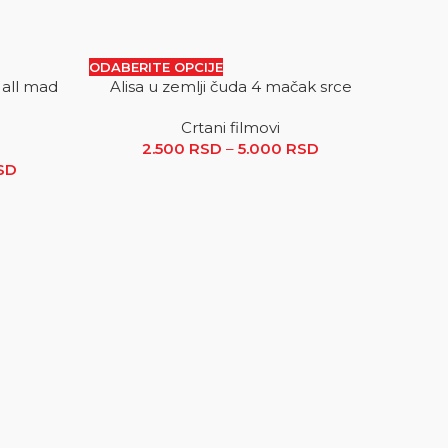
ODABERITE OPCIJE
 all mad
Alisa u zemlji čuda 4 mačak srce
SALE
SALE
Crtani filmovi
 RSD
2.500
RSD
–
5.000
RSD
Raspon
SD
Raspon cena: od 3.200 RSD do 5.000 RSD
cena: od
2.500 RSD
do
5.000 RSD
ODABER