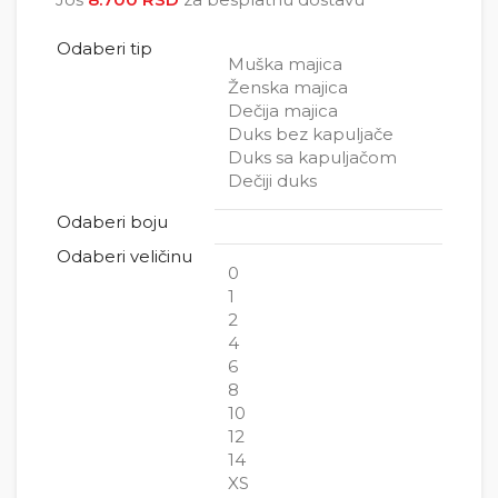
5.000 RSD
Odaberi tip
Muška majica
Ženska majica
Dečija majica
Duks bez kapuljače
Duks sa kapuljačom
Dečiji duks
Odaberi boju
Odaberi veličinu
0
1
2
4
6
8
10
12
14
XS