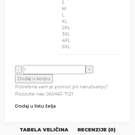
S
M
L
XL
2XL
3XL
4XL
5XL
Kit - Postuj talas ( More ) Leto količina
Dodaj u korpu
Potrebna vam je pomoć pri naručivanju?
Pozovite nas: 061/461-7121
Dodaj u listu želja
TABELA VELIČINA
RECENZIJE (0)