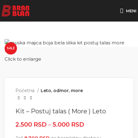
Besplatna dostava za porudžbine preko
MENI
SALE
Click to enlarge
Početna
Leto, odmor, more
Kit – Postuj talas ( More ) Leto
2.500
RSD
–
5.000
RSD
Raspon cena: od
2.500 RSD do
Još
8.700
RSD
za besplatnu dostavu