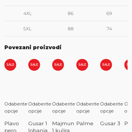
4XL
86
69
5XL
88
74
Povezani proizvodi
SALE
SALE
SALE
SALE
SALE
SA
Odaberite
Odaberite
Odaberite
Odaberite
Odaberite
Oda
opcije
opcije
opcije
opcije
opcije
opc
Plavo
Gusar 1
Majmun
Palme
Gusar 3
Pl
pero
lobanja
1 kulira