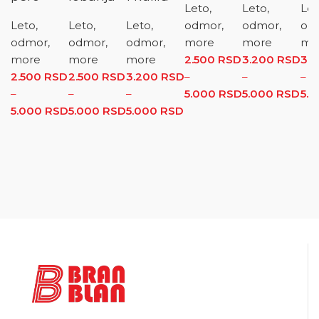
Leto,
Leto,
Let
Leto,
Leto,
Leto,
odmor,
odmor,
od
odmor,
odmor,
odmor,
more
more
mo
more
more
more
2.500
RSD
3.200
RSD
3.
2.500
RSD
2.500
RSD
3.200
RSD
–
–
–
–
–
–
5.000
RSD
Raspon
5.000
RSD
Ra
5.
5.000
RSD
Raspon cena: od 2.500 RSD do 5.000 RSD
5.000
RSD
Raspon cena: od 2.500 RSD do
5.000
RSD
Raspon cena: od
cena: od
cen
5.000 RSD
3.200 RSD do
2.500 RSD
3.2
5.000 RSD
do
do
5.000 RSD
5.0