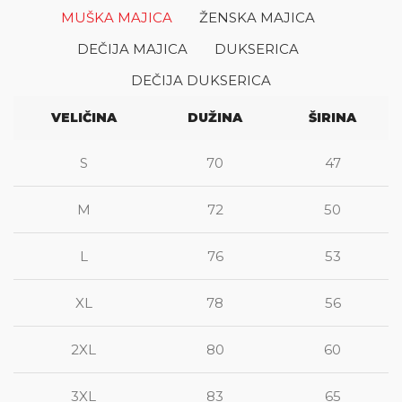
MUŠKA MAJICA
ŽENSKA MAJICA
DEČIJA MAJICA
DUKSERICA
DEČIJA DUKSERICA
VELIČINA
DUŽINA
ŠIRINA
S
70
47
M
72
50
L
76
53
XL
78
56
2XL
80
60
3XL
83
65