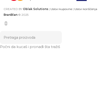
CREATED BY
Oblak Solutions
|
Uslovi kupovine
|
Uslovi korišćenja
BranBlan
© 2025
Počni da kucaš i pronađi šta tražiš