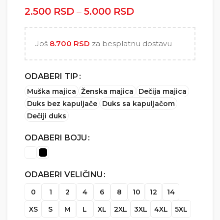
2.500
RSD
–
5.000
RSD
Raspon cena: od
2.500 RSD do
5.000 RSD
Još
8.700
RSD
za besplatnu dostavu
ODABERI TIP
Muška majica
Ženska majica
Dečija majica
Duks bez kapuljače
Duks sa kapuljačom
Dečiji duks
ODABERI BOJU
ODABERI VELIČINU
0
1
2
4
6
8
10
12
14
XS
S
M
L
XL
2XL
3XL
4XL
5XL