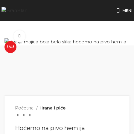
Besplatna dostava za porudžbine preko
MENI
Click to enlarge
SALE
Početna
Hrana i piće
Hoćemo na pivo hemija