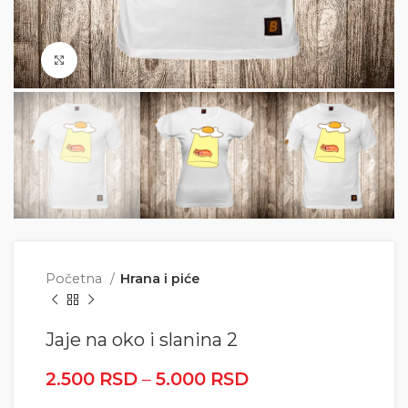
Click to enlarge
Početna
Hrana i piće
Jaje na oko i slanina 2
2.500
RSD
–
5.000
RSD
Raspon cena: od
2.500 RSD do