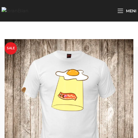
Besplatna dostava za porudžbine preko
MENI
SALE