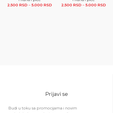
2.500
RSD
–
5.000
RSD
Raspon cena: od 2.500 RSD
2.500
RSD
–
5.000
RSD
R
do 5.000 RSD
ce
2.5
5.0
Prijavi se
Budi u toku sa promocijama i novim