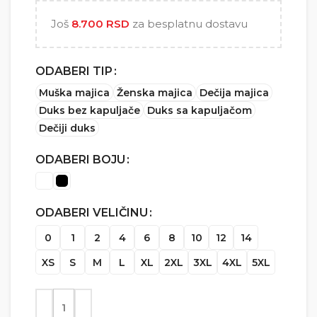
5.000 RSD
Još
8.700
RSD
za besplatnu dostavu
ODABERI TIP
Muška majica
Ženska majica
Dečija majica
Duks bez kapuljače
Duks sa kapuljačom
Dečiji duks
ODABERI BOJU
ODABERI VELIČINU
0
1
2
4
6
8
10
12
14
XS
S
M
L
XL
2XL
3XL
4XL
5XL