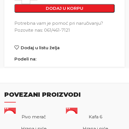
DODAJ U KORPU
Potrebna vam je pomoć pri naručivanju?
Pozovite nas: 061/461-7121
Dodaj u listu želja
Podeli na:
POVEZANI PROIZVODI
SALE
SALE
Pivo merač
Kafa 6
Hrana i piće
Hrana i piće