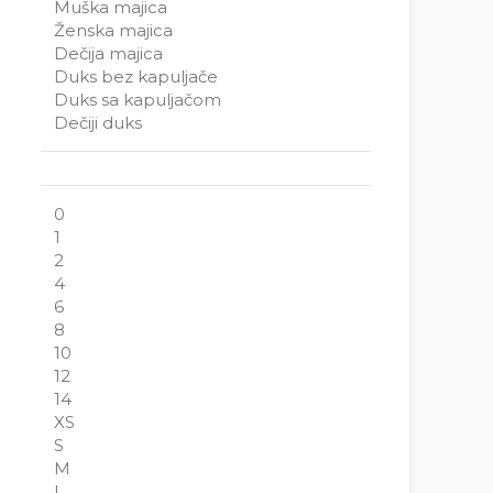
Muška majica
Ženska majica
Dečija majica
Duks bez kapuljače
Duks sa kapuljačom
Dečiji duks
0
1
2
4
6
8
10
12
14
XS
S
M
L