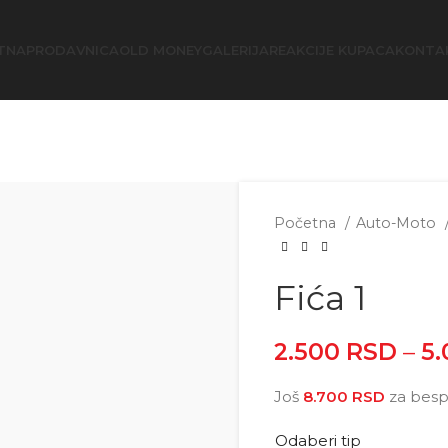
TNA
PRODAVNICA
OLD MONEY
GALERIJA
REAKCIJE KUPACA
KONTA
Početna
Auto-Moto
Fića 1
2.500
RSD
–
5
Još
8.700
RSD
za besp
Odaberi tip