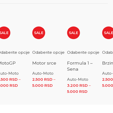
SALE
SALE
SALE
SAL
daberite opcije
Odaberite opcije
Odaberite opcije
Odabe
MotoGP
Motor srce
Formula 1 –
Brzin
Sena
uto-Moto
Auto-Moto
Auto
.500
RSD
–
2.500
RSD
–
Auto-Moto
2.50
 cena: od 2.500 RSD do 5.000 RSD
.000
RSD
Raspon cena: od 2.500 RSD do 5.000 RSD
5.000
RSD
Raspon cena: od 2.500 RSD do
3.200
RSD
–
5.00
 RSD
5.000
RSD
Raspon cena: