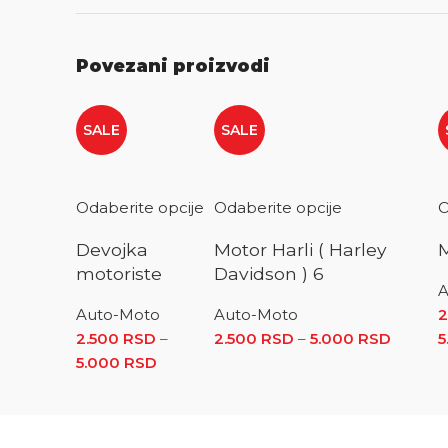
Povezani proizvodi
SALE
SALE
Odaberite opcije
Odaberite opcije
O
Devojka
Motor Harli ( Harley
motoriste
Davidson ) 6
A
Auto-Moto
Auto-Moto
2
2.500
RSD
–
2.500
RSD
–
5.000
RSD
Raspon
5
5.000
RSD
Raspon cena: od 2.500 RSD do 5.000