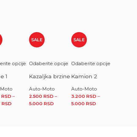
E
SALE
SALE
rite opcije
Odaberite opcije
Odaberite opcije
e 1
Kazaljka brzine
Kamion 2
-Moto
Auto-Moto
Auto-Moto
0
RSD
–
2.500
RSD
–
3.200
RSD
–
 5.000 RSD
0
RSD
Raspon cena: od 2.500 RSD do 5.000 RSD
5.000
RSD
Raspon cena: od
5.000
RSD
Raspon
 od 3.200 RSD do 5.000 RSD
2.500 RSD do 5.000 RSD
cena: od
3.200 RSD
do
5.000 RSD