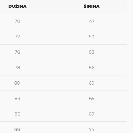
DUŽINA
ŠIRINA
70
47
72
50
76
53
78
56
80
60
83
65
86
69
88
74