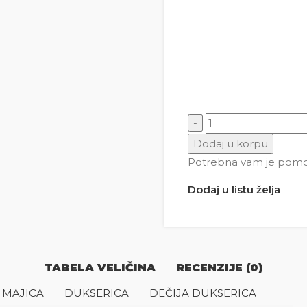
Fića 1 količina
Dodaj u korpu
Potrebna vam je pomoć 
Dodaj u listu želja
TABELA VELIČINA
RECENZIJE (0)
 MAJICA
DUKSERICA
DEČIJA DUKSERICA