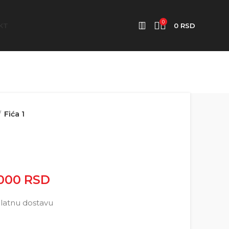
0
KT
0
RSD
Fića 1
.000
RSD
Raspon cena: od
2.500 RSD do 5.000 RSD
latnu dostavu