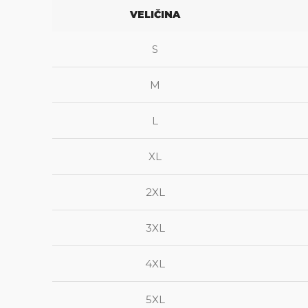
VELIČINA
S
M
L
XL
2XL
3XL
4XL
5XL