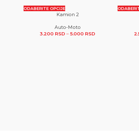
ODABERITE OPCIJE
ODABERIT
Kamion 2
SALE
SALE
Auto-Moto
3.200
RSD
–
5.000
RSD
Raspon cena: od 
2