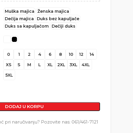
Muška majica
Ženska majica
Dečija majica
Duks bez kapuljače
Duks sa kapuljačom
Dečiji duks
0
1
2
4
6
8
10
12
14
XS
S
M
L
XL
2XL
3XL
4XL
5XL
DODAJ U KORPU
pri naručivanju? Pozovite nas: 061/461-7121