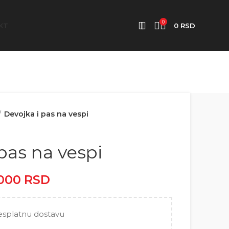
0
KT
0
RSD
Devojka i pas na vespi
pas na vespi
.000
RSD
Raspon cena: od
2.500 RSD do 5.000 RSD
esplatnu dostavu