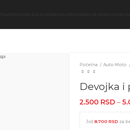
TNA
PRODAVNICA
OLD MONEY
GALERIJA
REAKCIJE KUPACA
KONTA
Početna
Auto-Moto
Devojka i 
2.500
RSD
–
5
Još
8.700
RSD
za b