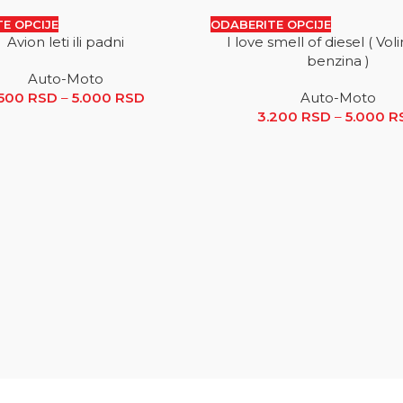
E OPCIJE
ODABERITE OPCIJE
Avion leti ili padni
I love smell of diesel ( Vol
SALE
benzina )
Auto-Moto
3.200 RSD do 5.000 RSD
.500
RSD
–
5.000
RSD
Raspon cena: od 2.500 RSD do 5.000
Auto-Moto
3.200
RSD
–
5.000
R