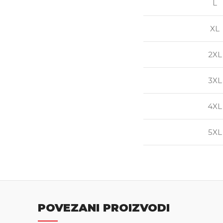
L
XL
2XL
3XL
4XL
5XL
POVEZANI PROIZVODI