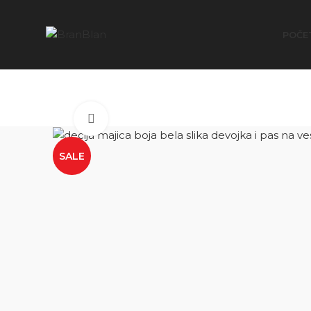
Besplatna dostava za porudžbine preko
POČE
Click to enlarge
SALE