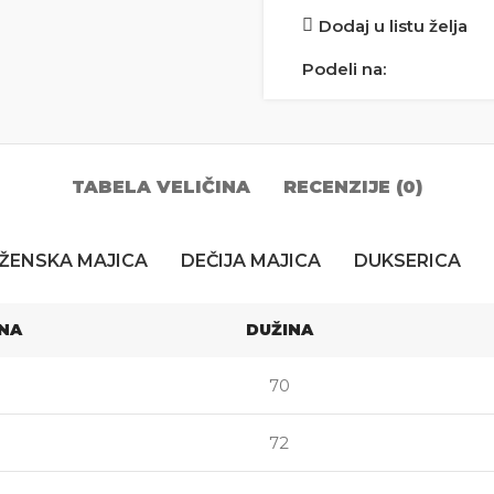
Dodaj u listu želja
Podeli na:
TABELA VELIČINA
RECENZIJE (0)
ŽENSKA MAJICA
DEČIJA MAJICA
DUKSERICA
INA
DUŽINA
70
72