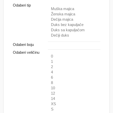
Odaberi tip
Muška majica
Ženska majica
Dečija majica
Duks bez kapuljače
Duks sa kapuljačom
Dečiji duks
Odaberi boju
Odaberi veličinu
0
1
2
4
6
8
10
12
14
XS
S