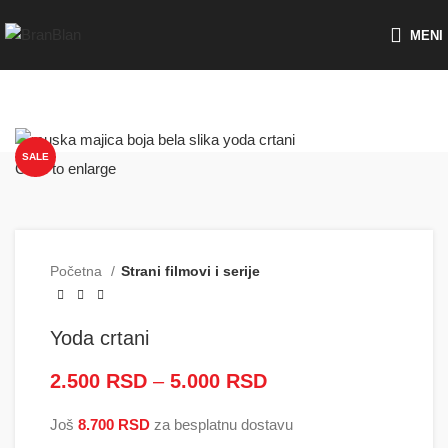
Besplatna dostava za porudžbine preko
MENI
SALE
Click to enlarge
Početna
Strani filmovi i serije
Yoda crtani
2.500
RSD
–
5.000
RSD
Raspon cena: od
2.500 RSD do
Još
8.700
RSD
za besplatnu dostavu
5.000 RSD