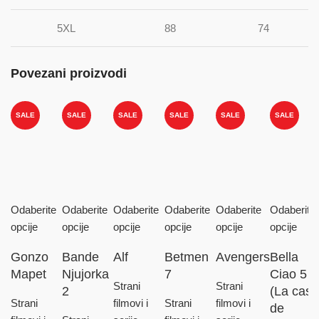
5XL
88
74
Povezani proizvodi
SALE
SALE
SALE
SALE
SALE
SALE
Odaberite
Odaberite
Odaberite
Odaberite
Odaberite
Odaberite
opcije
opcije
opcije
opcije
opcije
opcije
Gonzo
Bande
Alf
Betmen
Avengers
Bella
Mapet
Njujorka
7
Ciao 5
Strani
Strani
2
(La casa
Strani
filmovi i
Strani
filmovi i
de