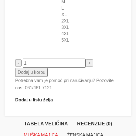
M
L
XL
2XL
3XL
4XL
5XL
Yoda crtani količina
Dodaj u korpu
Potrebna vam je pomoć pri naručivanju? Pozovite
nas: 061/461-7121
Dodaj u listu želja
TABELA VELIČINA
RECENZIJE (0)
MUŠKA MAJICA
ŽENSKA MAJICA