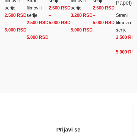
filmovi i
Strani
serije
filmovi i
serije
Papel)
serije
filmovi i
2.500
RSD
serije
2.500
RSD
2.500
RSD
serije
–
3.200
RSD
–
Strani
–
2.500
RSD
5.000
RSD
Raspon cena: od 2.500 RSD
–
5.000
RSD
Raspon
filmovi i
5.000
RSD
Raspon cena: od 2.500 RSD do 5.000 RSD
–
do 5.000 RSD
5.000
RSD
Raspon cena: od
cena: od
serije
5.000
RSD
Raspon cena: od 2.500 RSD do
3.200 RSD do
2.500 RSD
2.500
RS
5.000 RSD
5.000 RSD
do
–
5.000 RSD
5.000
RS
Prijavi se