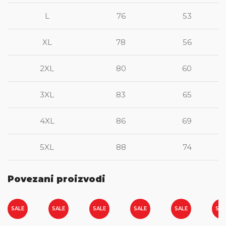
L
76
53
XL
78
56
2XL
80
60
3XL
83
65
4XL
86
69
5XL
88
74
Povezani proizvodi
SALE
SALE
SALE
SALE
SALE
SAL