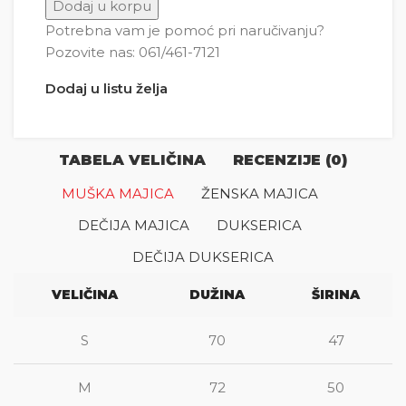
Vojvoda Momčilo Djujić količina
Dodaj u korpu
Potrebna vam je pomoć pri naručivanju?
Pozovite nas: 061/461-7121
Dodaj u listu želja
TABELA VELIČINA
RECENZIJE (0)
MUŠKA MAJICA
ŽENSKA MAJICA
DEČIJA MAJICA
DUKSERICA
DEČIJA DUKSERICA
VELIČINA
DUŽINA
ŠIRINA
S
70
47
M
72
50