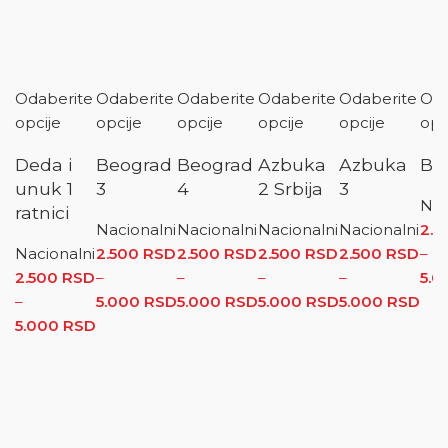
Odaberite
Odaberite
Odaberite
Odaberite
Odaberite
Oda
opcije
opcije
opcije
opcije
opcije
opc
Deda i
Beograd
Beograd
Azbuka
Azbuka
Ban
unuk 1
3
4
2 Srbija
3
Nac
ratnici
Nacionalni
Nacionalni
Nacionalni
Nacionalni
2.
Nacionalni
2.500
RSD
2.500
RSD
2.500
RSD
2.500
RSD
–
2.500
RSD
–
–
–
–
5.
–
5.000
RSD
Raspon cena: od 2.500 RSD do
5.000
RSD
Raspon cena: od
5.000
RSD
Raspon
5.000
RSD
Ra
5.000
RSD
Raspon cena: od 2.500 RSD do 5.000 RSD
5.000 RSD
2.500 RSD do
cena: od
cen
5.000 RSD
2.500 RSD
2.5
do
do
5.000 RSD
5.0