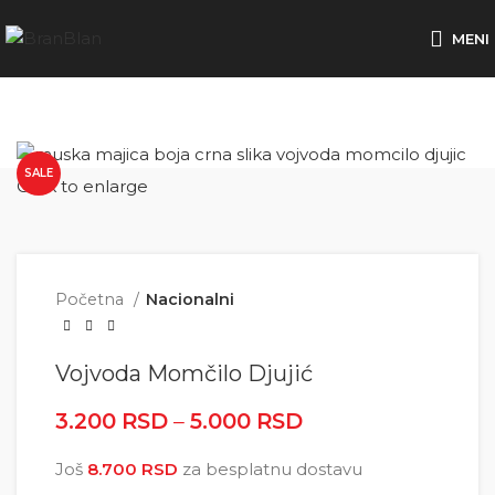
Besplatna dostava za porudžbine preko
MENI
SALE
Click to enlarge
Početna
Nacionalni
Vojvoda Momčilo Djujić
3.200
RSD
–
5.000
RSD
Raspon cena: od
3.200 RSD do
Još
8.700
RSD
za besplatnu dostavu
5.000 RSD