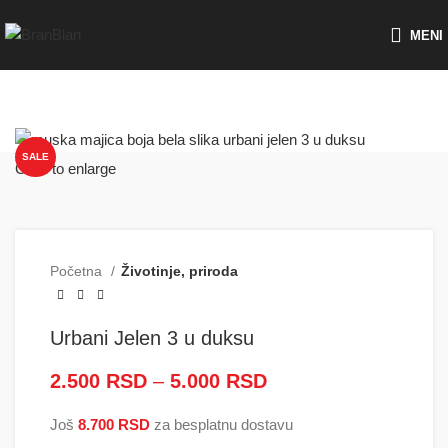
Besplatna dostava za porudžbine preko
MENI
SALE
Click to enlarge
Početna
Životinje, priroda
Urbani Jelen 3 u duksu
2.500
RSD
–
5.000
RSD
Raspon cena: od
2.500 RSD do
Još
8.700
RSD
za besplatnu dostavu
5.000 RSD