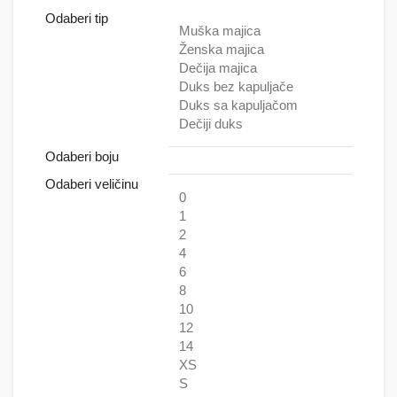
Odaberi tip
Muška majica
Ženska majica
Dečija majica
Duks bez kapuljače
Duks sa kapuljačom
Dečiji duks
Odaberi boju
Odaberi veličinu
0
1
2
4
6
8
10
12
14
XS
S