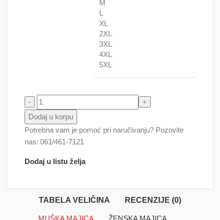
M
L
XL
2XL
3XL
4XL
5XL
Urbani Jelen 3 u duksu količina
Dodaj u korpu
Potrebna vam je pomoć pri naručivanju? Pozovite
nas: 061/461-7121
Dodaj u listu želja
TABELA VELIČINA
RECENZIJE (0)
MUŠKA MAJICA
ŽENSKA MAJICA