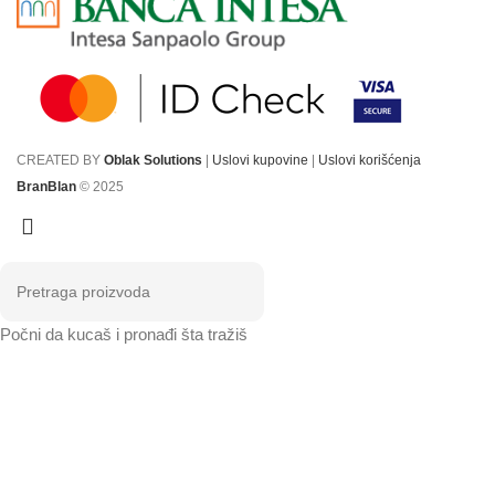
CREATED BY
Oblak Solutions
|
Uslovi kupovine
|
Uslovi korišćenja
BranBlan
© 2025
Počni da kucaš i pronađi šta tražiš