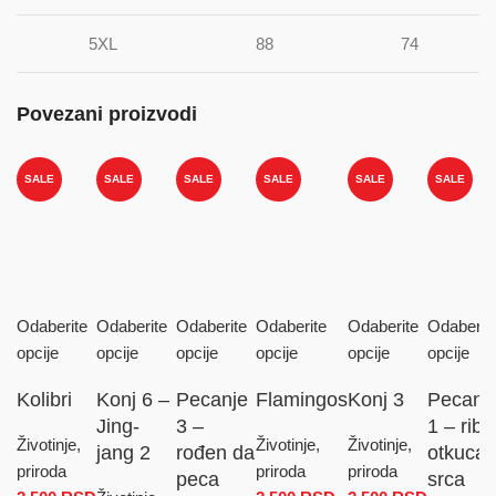
5XL
88
74
Povezani proizvodi
SALE
SALE
SALE
SALE
SALE
SALE
Odaberite
Odaberite
Odaberite
Odaberite
Odaberite
Odaberit
opcije
opcije
opcije
opcije
opcije
opcije
Kolibri
Konj 6 –
Pecanje
Flamingos
Konj 3
Pecanj
Jing-
3 –
1 – riba
Životinje,
Životinje,
Životinje,
jang 2
rođen da
otkucaj
priroda
priroda
priroda
peca
srca