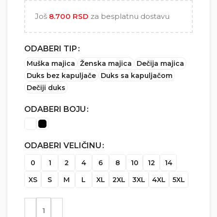
5.000 RSD
Još
8.700
RSD
za besplatnu dostavu
ODABERI TIP
Muška majica
Ženska majica
Dečija majica
Duks bez kapuljače
Duks sa kapuljačom
Dečiji duks
ODABERI BOJU
ODABERI VELIČINU
0
1
2
4
6
8
10
12
14
XS
S
M
L
XL
2XL
3XL
4XL
5XL