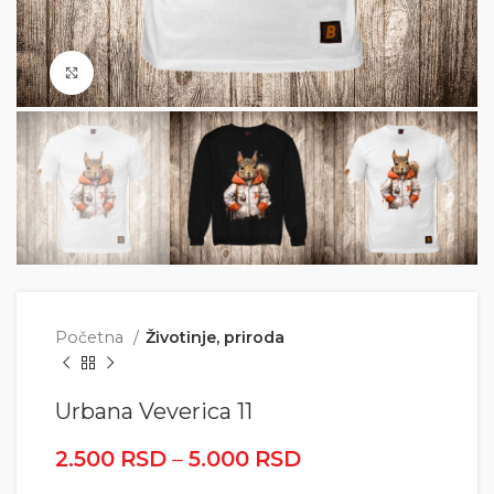
Click to enlarge
Početna
Životinje, priroda
Urbana Veverica 11
2.500
RSD
–
5.000
RSD
Raspon cena: od
2.500 RSD do