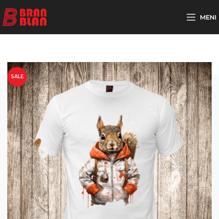
Besplatna dostava za porudžbine preko
MENI
SALE