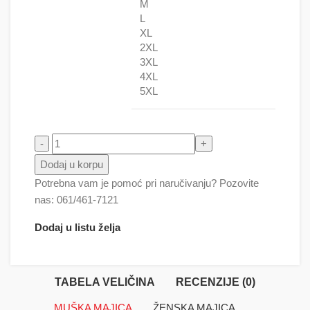
M
L
XL
2XL
3XL
4XL
5XL
Tracatocutulo ( Brain rot ) količina
Dodaj u korpu
Potrebna vam je pomoć pri naručivanju? Pozovite
nas: 061/461-7121
Dodaj u listu želja
TABELA VELIČINA
RECENZIJE (0)
MUŠKA MAJICA
ŽENSKA MAJICA