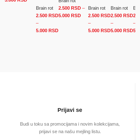
Brain rot
Brain rot
2.500
RSD
–
Brain rot
Brain rot
Bra
2.500
RSD
5.000
RSD
Raspon cena: od
2.500
RSD
2.500
RSD
2.
–
2.500 RSD do 5.000 RSD
–
–
–
5.000
RSD
Raspon cena: od 2.500 RSD do
5.000
RSD
Raspon
5.000
RSD
Ra
5.
5.000 RSD
cena: od
cen
2.500 RSD
2.
do
do
5.000 RSD
5.
Prijavi se
Budi u toku sa promocijama i novim kolekcijama,
prijavi se na našu mejling listu.