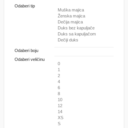
Odaberi tip
Muška majica
Ženska majica
Dečija majica
Duks bez kapuljače
Duks sa kapuljačom
Dečiji duks
Odaberi boju
Odaberi veličinu
0
1
2
4
6
8
10
12
14
XS
S