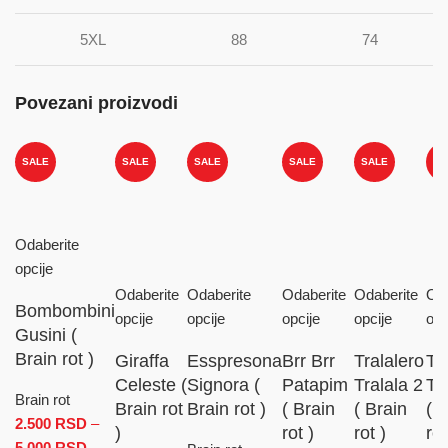
5XL
88
74
Povezani proizvodi
S
SALE
SALE
SALE
SALE
SALE
Odaberite
opcije
Odaberite
Odaberite
Odaberite
Odaberite
Oda
Bombombini
opcije
opcije
opcije
opcije
opc
Gusini (
Brain rot )
Giraffa
Esspresona
Brr Brr
Tralalero
Tr
Celeste (
Signora (
Patapim
Tralala 2
Tr
Brain rot
Brain rot
Brain rot )
( Brain
( Brain
( 
2.500
RSD
–
)
rot )
rot )
rot
5.000
RSD
Raspon cena: od 2.500 RSD do 5.000 RSD