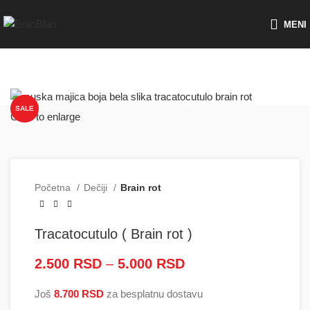
Besplatna dostava za porudžbine preko
MENI
SALE
Click to enlarge
Početna
Dečiji
Brain rot
Tracatocutulo ( Brain rot )
2.500
RSD
–
5.000
RSD
Raspon cena: od
2.500 RSD do
Još
8.700
RSD
za besplatnu dostavu
5.000 RSD