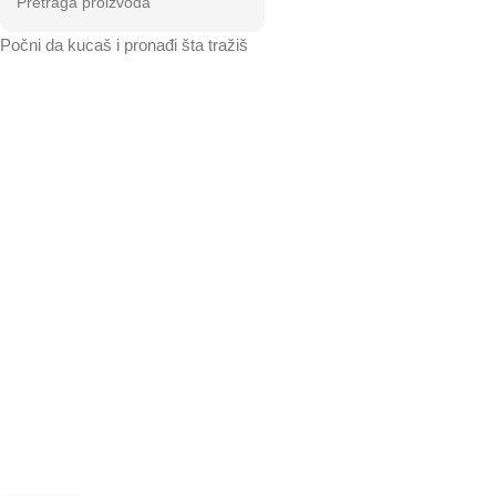
Počni da kucaš i pronađi šta tražiš