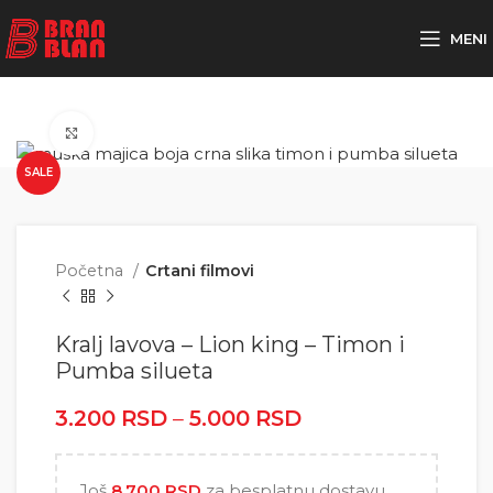
Besplatna dostava za porudžbine preko
MENI
Click to enlarge
SALE
Početna
Crtani filmovi
Kralj lavova – Lion king – Timon i
Pumba silueta
3.200
RSD
–
5.000
RSD
Raspon cena: od
3.200 RSD do
5.000 RSD
Još
8.700
RSD
za besplatnu dostavu