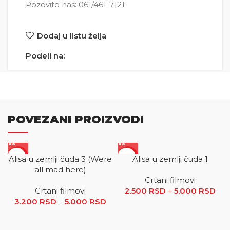
Pozovite nas: 061/461-7121
Dodaj u listu želja
Podeli na:
POVEZANI PROIZVODI
SALE
SALE
Alisa u zemlji čuda 3 (Were
Alisa u zemlji čuda 1
all mad here)
Crtani filmovi
Crtani filmovi
2.500
RSD
–
5.000
RSD
R
3.200
RSD
–
5.000
RSD
Raspon cena: od 3.200 RSD
ce
do 5.000 RSD
2.5