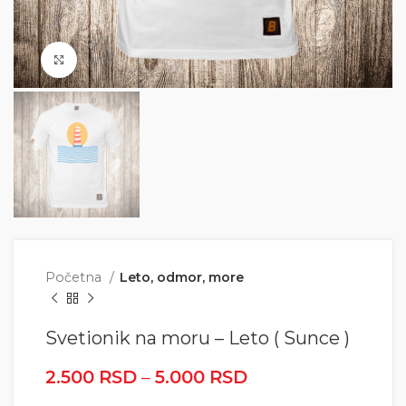
Click to enlarge
Početna
Leto, odmor, more
Svetionik na moru – Leto ( Sunce )
2.500
RSD
–
5.000
RSD
Raspon cena: od
2.500 RSD do