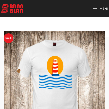
Besplatna dostava za porudžbine preko
MENI
SALE