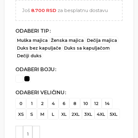
5.000 RSD
Još
8.700
RSD
za besplatnu dostavu
ODABERI TIP
Muška majica
Ženska majica
Dečija majica
Duks bez kapuljače
Duks sa kapuljačom
Dečiji duks
ODABERI BOJU
ODABERI VELIČINU
0
1
2
4
6
8
10
12
14
XS
S
M
L
XL
2XL
3XL
4XL
5XL