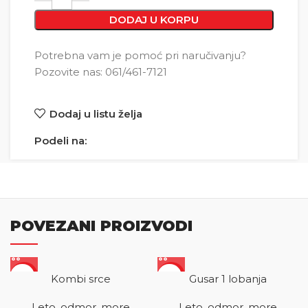
DODAJ U KORPU
Potrebna vam je pomoć pri naručivanju?
Pozovite nas: 061/461-7121
Dodaj u listu želja
Podeli na:
POVEZANI PROIZVODI
SALE
SALE
Kombi srce
Gusar 1 lobanja
Leto, odmor, more
Leto, odmor, more