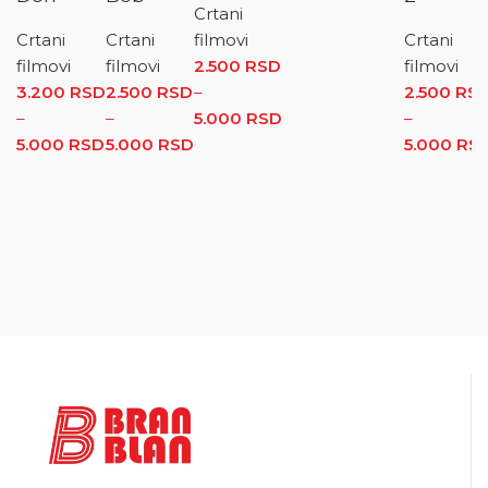
cena: od
Crtani
2.500 RSD
Crtani
Crtani
filmovi
Crtani
do
filmovi
filmovi
2.500
RSD
filmovi
5.000 RSD
3.200
RSD
2.500
RSD
–
2.500
RS
–
–
5.000
RSD
Raspon cena: od
–
5.000
RSD
Raspon cena: od 3.200 RSD do 5.000 RSD
5.000
RSD
Raspon cena: od 2.500 RSD do
2.500 RSD do
5.000
RS
5.000 RSD
5.000 RSD