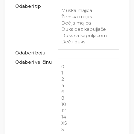
Odaberi tip
Muška majica
Ženska majica
Dečija majica
Duks bez kapuljače
Duks sa kapuljačom
Dečiji duks
Odaberi boju
Odaberi veličinu
0
1
2
4
6
8
10
12
14
XS
S