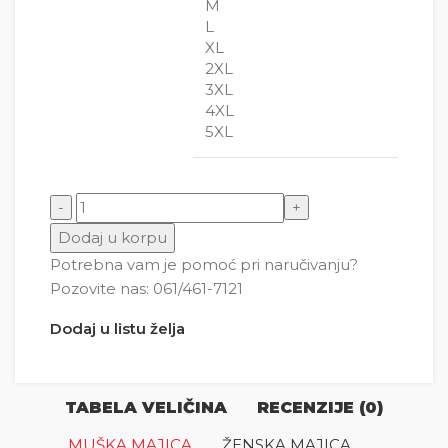
M
L
XL
2XL
3XL
4XL
5XL
Sunđer Bob Natpis količina
Dodaj u korpu
Potrebna vam je pomoć pri naručivanju?
Pozovite nas: 061/461-7121
Dodaj u listu želja
TABELA VELIČINA
RECENZIJE (0)
MUŠKA MAJICA
ŽENSKA MAJICA