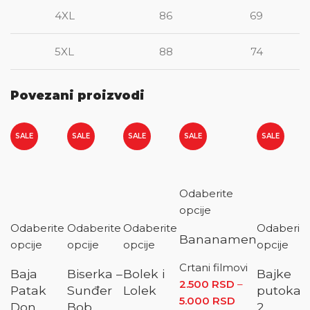
4XL
86
69
5XL
88
74
Povezani proizvodi
SALE
SALE
SALE
SALE
SALE
Odaberite
opcije
Odaberite
Odaberite
Odaberite
Odaberit
Bananamen
opcije
opcije
opcije
opcije
Crtani filmovi
Baja
Biserka –
Bolek i
Bajke
2.500
RSD
–
Patak
Sunđer
Lolek
putokaz
5.000
RSD
Raspon
Don
Bob
2