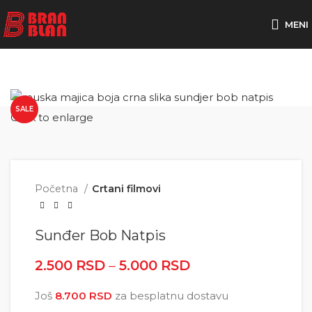
Besplatna dostava za porudžbine preko
MENI
SALE
Click to enlarge
Početna
Crtani filmovi
Sunđer Bob Natpis
2.500
RSD
–
5.000
RSD
Raspon cena: od
2.500 RSD do
Još
8.700
RSD
za besplatnu dostavu
5.000 RSD