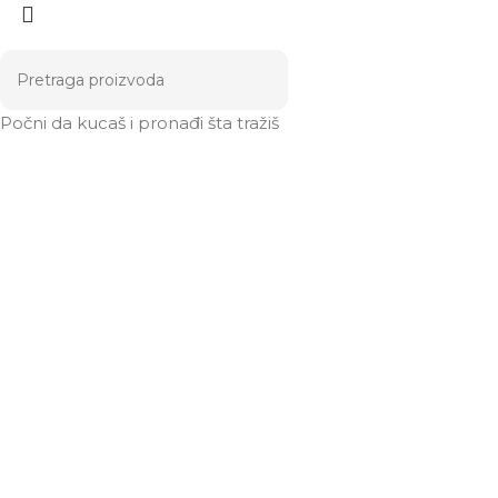
Počni da kucaš i pronađi šta tražiš