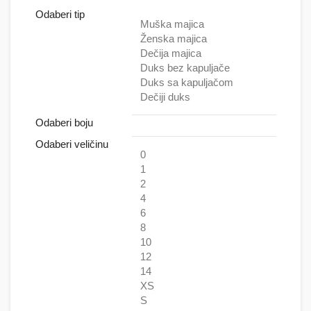
Odaberi tip
Muška majica
Ženska majica
Dečija majica
Duks bez kapuljače
Duks sa kapuljačom
Dečiji duks
Odaberi boju
Odaberi veličinu
0
1
2
4
6
8
10
12
14
XS
S