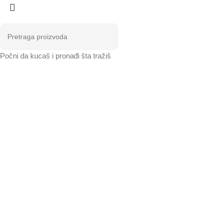
Počni da kucaš i pronađi šta tražiš