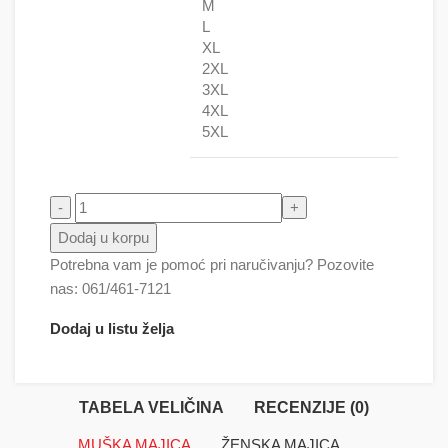
M
L
XL
2XL
3XL
4XL
5XL
Strašilo količina
Dodaj u korpu
Potrebna vam je pomoć pri naručivanju? Pozovite
nas: 061/461-7121
Dodaj u listu želja
TABELA VELIČINA
RECENZIJE (0)
MUŠKA MAJICA
ŽENSKA MAJICA