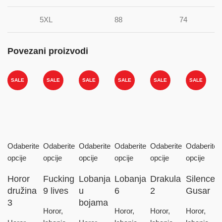
5XL
88
74
Povezani proizvodi
SALE
SALE
SALE
SALE
SALE
SALE
Odaberite
Odaberite
Odaberite
Odaberite
Odaberite
Odaberite
opcije
opcije
opcije
opcije
opcije
opcije
Horor
Fucking
Lobanja
Lobanja
Drakula
Silence-
družina
9 lives
u
6
2
Gusar
3
bojama
Horor,
Horor,
Horor,
Horor,