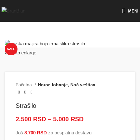
Besplatna dostava za porudžbine preko
MENI
SALE
Click to enlarge
Početna
Horor, lobanje, Noć veštica
Strašilo
2.500
RSD
–
5.000
RSD
Raspon cena: od
2.500 RSD do
Još
8.700
RSD
za besplatnu dostavu
5.000 RSD